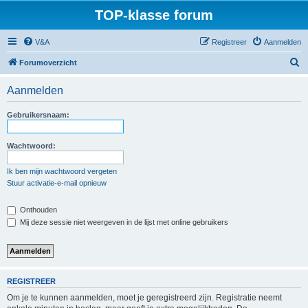
TOP-klasse forum
V&A
Registreer
Aanmelden
Z
Forumoverzicht
o
Aanmelden
e
k
Gebruikersnaam:
Wachtwoord:
Ik ben mijn wachtwoord vergeten
Stuur activatie-e-mail opnieuw
Onthouden
Mij deze sessie niet weergeven in de lijst met online gebruikers
REGISTREER
Om je te kunnen aanmelden, moet je geregistreerd zijn. Registratie neemt