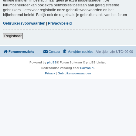
enkele minuten in beslag, maar geeft je extra mogelijkheden. De
forumbeheerder kan ook extra permissies toestaan aan geregistreerde
gebruikers. Lees voor registratie onze gebruiksvoorwaarden en het
bijbehorend beleid. Bekijk ook de regels als je gebruik maakt van het forum.
Gebruikersvoorwaarden
|
Privacybeleid
Registreer
Forumoverzicht
Contact
Verwijder cookies
Alle tijden zijn
UTC+02:00
Powered by
phpBB
® Forum Software © phpBB Limited
Nederlandse vertaling door
Raimon.nl
.
Privacy
|
Gebruikersvoorwaarden