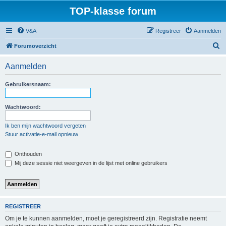
TOP-klasse forum
V&A
Registreer
Aanmelden
Z
Forumoverzicht
o
Aanmelden
e
k
Gebruikersnaam:
Wachtwoord:
Ik ben mijn wachtwoord vergeten
Stuur activatie-e-mail opnieuw
Onthouden
Mij deze sessie niet weergeven in de lijst met online gebruikers
REGISTREER
Om je te kunnen aanmelden, moet je geregistreerd zijn. Registratie neemt