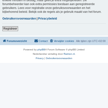
enkele minuten in beslag, maar geeft je extra mogelijkheden. De
forumbeheerder kan ook extra permissies toestaan aan geregistreerde
gebruikers. Lees voor registratie onze gebruiksvoorwaarden en het
bijbehorend beleid. Bekijk ook de regels als je gebruik maakt van het forum.
Gebruikersvoorwaarden
|
Privacybeleid
Registreer
Forumoverzicht
Contact
Verwijder cookies
Alle tijden zijn
UTC+02:00
Powered by
phpBB
® Forum Software © phpBB Limited
Nederlandse vertaling door
Raimon.nl
.
Privacy
|
Gebruikersvoorwaarden