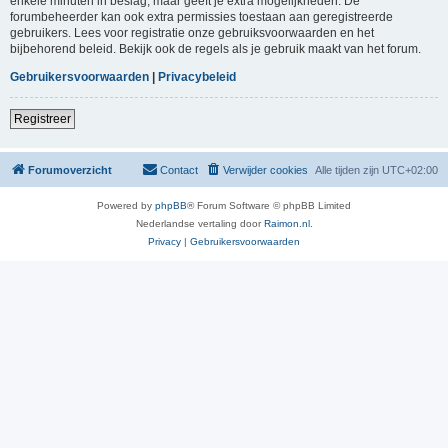
enkele minuten in beslag, maar geeft je extra mogelijkheden. De
forumbeheerder kan ook extra permissies toestaan aan geregistreerde
gebruikers. Lees voor registratie onze gebruiksvoorwaarden en het
bijbehorend beleid. Bekijk ook de regels als je gebruik maakt van het forum.
Gebruikersvoorwaarden
|
Privacybeleid
Registreer
Forumoverzicht
Contact
Verwijder cookies
Alle tijden zijn
UTC+02:00
Powered by
phpBB
® Forum Software © phpBB Limited
Nederlandse vertaling door
Raimon.nl
.
Privacy
|
Gebruikersvoorwaarden