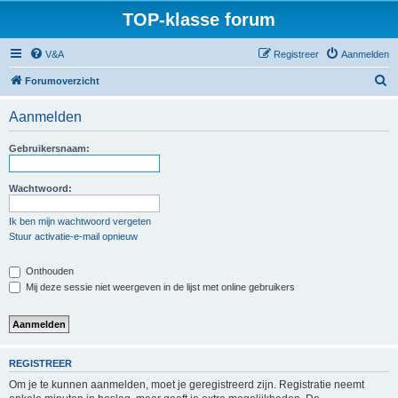
TOP-klasse forum
V&A
Registreer
Aanmelden
Z
Forumoverzicht
o
Aanmelden
e
k
Gebruikersnaam:
Wachtwoord:
Ik ben mijn wachtwoord vergeten
Stuur activatie-e-mail opnieuw
Onthouden
Mij deze sessie niet weergeven in de lijst met online gebruikers
REGISTREER
Om je te kunnen aanmelden, moet je geregistreerd zijn. Registratie neemt