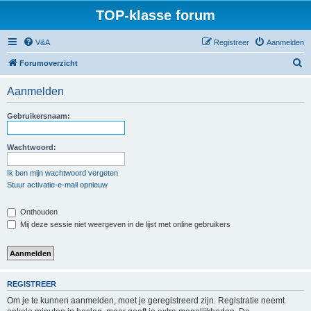
TOP-klasse forum
V&A
Registreer
Aanmelden
Z
Forumoverzicht
o
Aanmelden
e
k
Gebruikersnaam:
Wachtwoord:
Ik ben mijn wachtwoord vergeten
Stuur activatie-e-mail opnieuw
Onthouden
Mij deze sessie niet weergeven in de lijst met online gebruikers
REGISTREER
Om je te kunnen aanmelden, moet je geregistreerd zijn. Registratie neemt