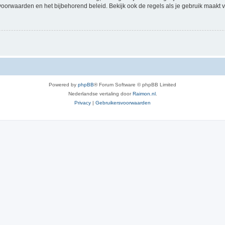
voorwaarden en het bijbehorend beleid. Bekijk ook de regels als je gebruik maakt v
Powered by
phpBB
® Forum Software © phpBB Limited
Nederlandse vertaling door
Raimon.nl
.
Privacy
|
Gebruikersvoorwaarden