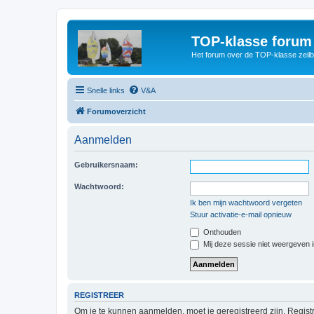
TOP-klasse forum
Het forum over de TOP-klasse zeilb
Snelle links
V&A
Forumoverzicht
Aanmelden
Gebruikersnaam:
Wachtwoord:
Ik ben mijn wachtwoord vergeten
Stuur activatie-e-mail opnieuw
Onthouden
Mij deze sessie niet weergeven in
REGISTREER
Om je te kunnen aanmelden, moet je geregistreerd zijn. Regist