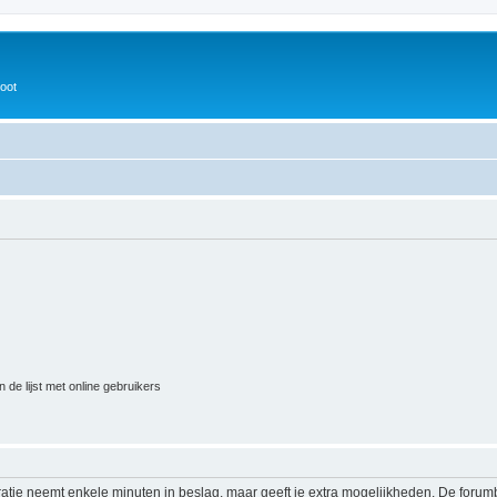
oot
 de lijst met online gebruikers
ratie neemt enkele minuten in beslag, maar geeft je extra mogelijkheden. De foru