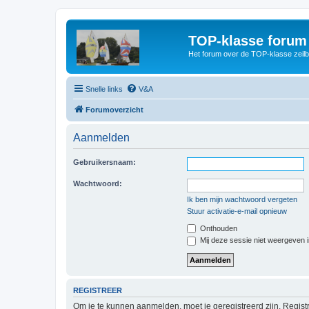
TOP-klasse forum
Het forum over de TOP-klasse zeilb
Snelle links
V&A
Forumoverzicht
Aanmelden
Gebruikersnaam:
Wachtwoord:
Ik ben mijn wachtwoord vergeten
Stuur activatie-e-mail opnieuw
Onthouden
Mij deze sessie niet weergeven in
REGISTREER
Om je te kunnen aanmelden, moet je geregistreerd zijn. Regist