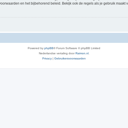
voorwaarden en het bijbehorend beleid. Bekijk ook de regels als je gebruik maakt v
Powered by
phpBB
® Forum Software © phpBB Limited
Nederlandse vertaling door
Raimon.nl
.
Privacy
|
Gebruikersvoorwaarden