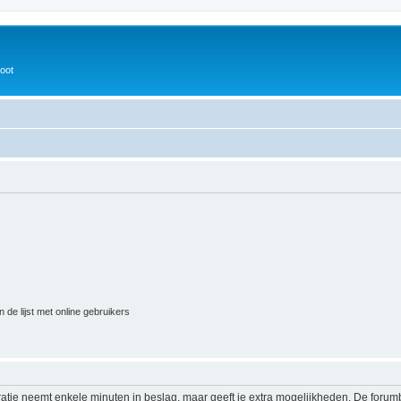
oot
 de lijst met online gebruikers
ratie neemt enkele minuten in beslag, maar geeft je extra mogelijkheden. De foru