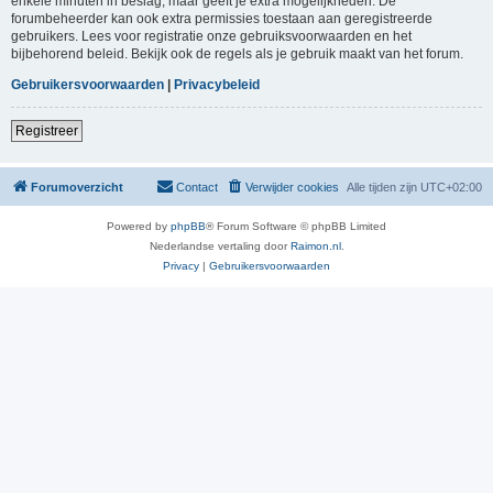
enkele minuten in beslag, maar geeft je extra mogelijkheden. De
forumbeheerder kan ook extra permissies toestaan aan geregistreerde
gebruikers. Lees voor registratie onze gebruiksvoorwaarden en het
bijbehorend beleid. Bekijk ook de regels als je gebruik maakt van het forum.
Gebruikersvoorwaarden
|
Privacybeleid
Registreer
Forumoverzicht
Contact
Verwijder cookies
Alle tijden zijn
UTC+02:00
Powered by
phpBB
® Forum Software © phpBB Limited
Nederlandse vertaling door
Raimon.nl
.
Privacy
|
Gebruikersvoorwaarden