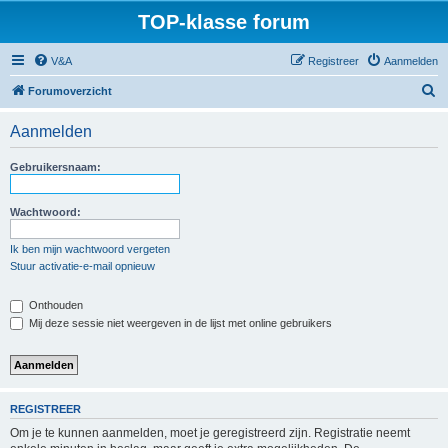
TOP-klasse forum
V&A
Registreer
Aanmelden
Z
Forumoverzicht
o
Aanmelden
e
k
Gebruikersnaam:
Wachtwoord:
Ik ben mijn wachtwoord vergeten
Stuur activatie-e-mail opnieuw
Onthouden
Mij deze sessie niet weergeven in de lijst met online gebruikers
REGISTREER
Om je te kunnen aanmelden, moet je geregistreerd zijn. Registratie neemt