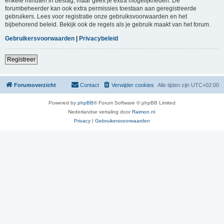
enkele minuten in beslag, maar geeft je extra mogelijkheden. De
forumbeheerder kan ook extra permissies toestaan aan geregistreerde
gebruikers. Lees voor registratie onze gebruiksvoorwaarden en het
bijbehorend beleid. Bekijk ook de regels als je gebruik maakt van het forum.
Gebruikersvoorwaarden
|
Privacybeleid
Registreer
Forumoverzicht
Contact
Verwijder cookies
Alle tijden zijn
UTC+02:00
Powered by
phpBB
® Forum Software © phpBB Limited
Nederlandse vertaling door
Raimon.nl
.
Privacy
|
Gebruikersvoorwaarden