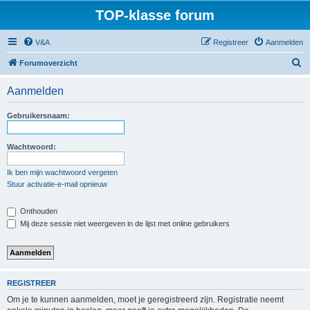
TOP-klasse forum
V&A
Registreer
Aanmelden
Z
Forumoverzicht
o
Aanmelden
e
k
Gebruikersnaam:
Wachtwoord:
Ik ben mijn wachtwoord vergeten
Stuur activatie-e-mail opnieuw
Onthouden
Mij deze sessie niet weergeven in de lijst met online gebruikers
REGISTREER
Om je te kunnen aanmelden, moet je geregistreerd zijn. Registratie neemt