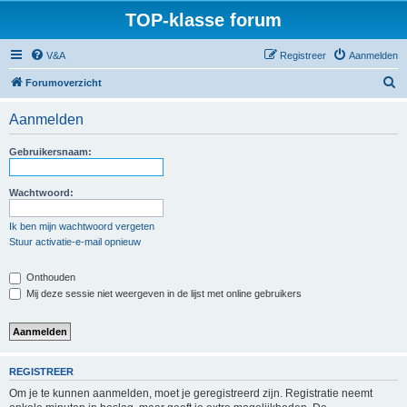
TOP-klasse forum
V&A
Registreer
Aanmelden
Z
Forumoverzicht
o
Aanmelden
e
k
Gebruikersnaam:
Wachtwoord:
Ik ben mijn wachtwoord vergeten
Stuur activatie-e-mail opnieuw
Onthouden
Mij deze sessie niet weergeven in de lijst met online gebruikers
REGISTREER
Om je te kunnen aanmelden, moet je geregistreerd zijn. Registratie neemt