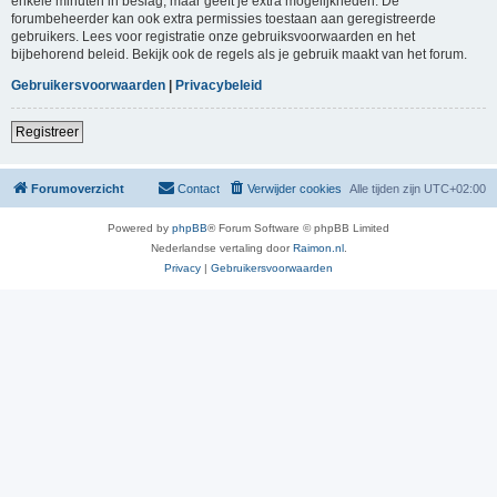
enkele minuten in beslag, maar geeft je extra mogelijkheden. De
forumbeheerder kan ook extra permissies toestaan aan geregistreerde
gebruikers. Lees voor registratie onze gebruiksvoorwaarden en het
bijbehorend beleid. Bekijk ook de regels als je gebruik maakt van het forum.
Gebruikersvoorwaarden
|
Privacybeleid
Registreer
Forumoverzicht
Contact
Verwijder cookies
Alle tijden zijn
UTC+02:00
Powered by
phpBB
® Forum Software © phpBB Limited
Nederlandse vertaling door
Raimon.nl
.
Privacy
|
Gebruikersvoorwaarden