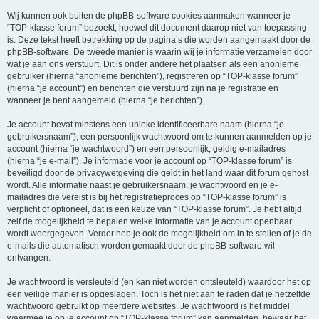
Wij kunnen ook buiten de phpBB-software cookies aanmaken wanneer je
“TOP-klasse forum” bezoekt, hoewel dit document daarop niet van toepassing
is. Deze tekst heeft betrekking op de pagina’s die worden aangemaakt door de
phpBB-software. De tweede manier is waarin wij je informatie verzamelen door
wat je aan ons verstuurt. Dit is onder andere het plaatsen als een anonieme
gebruiker (hierna “anonieme berichten”), registreren op “TOP-klasse forum”
(hierna “je account”) en berichten die verstuurd zijn na je registratie en
wanneer je bent aangemeld (hierna “je berichten”).
Je account bevat minstens een unieke identificeerbare naam (hierna “je
gebruikersnaam”), een persoonlijk wachtwoord om te kunnen aanmelden op je
account (hierna “je wachtwoord”) en een persoonlijk, geldig e-mailadres
(hierna “je e-mail”). Je informatie voor je account op “TOP-klasse forum” is
beveiligd door de privacywetgeving die geldt in het land waar dit forum gehost
wordt. Alle informatie naast je gebruikersnaam, je wachtwoord en je e-
mailadres die vereist is bij het registratieproces op “TOP-klasse forum” is
verplicht of optioneel, dat is een keuze van “TOP-klasse forum”. Je hebt altijd
zelf de mogelijkheid te bepalen welke informatie van je account openbaar
wordt weergegeven. Verder heb je ook de mogelijkheid om in te stellen of je de
e-mails die automatisch worden gemaakt door de phpBB-software wil
ontvangen.
Je wachtwoord is versleuteld (en kan niet worden ontsleuteld) waardoor het op
een veilige manier is opgeslagen. Toch is het niet aan te raden dat je hetzelfde
wachtwoord gebruikt op meerdere websites. Je wachtwoord is het middel
waarmee je op je account op “TOP-klasse forum” kan aanmelden, bewaar het