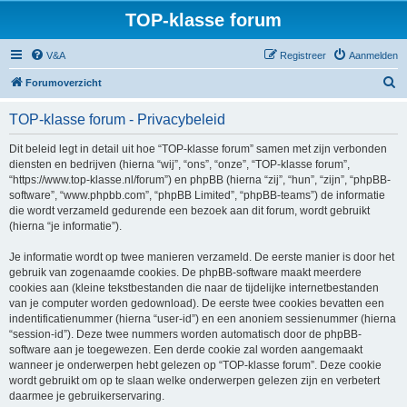
TOP-klasse forum
V&A
Registreer
Aanmelden
Z
Forumoverzicht
o
TOP-klasse forum - Privacybeleid
e
k
Dit beleid legt in detail uit hoe “TOP-klasse forum” samen met zijn verbonden
diensten en bedrijven (hierna “wij”, “ons”, “onze”, “TOP-klasse forum”,
“https://www.top-klasse.nl/forum”) en phpBB (hierna “zij”, “hun”, “zijn”, “phpBB-
software”, “www.phpbb.com”, “phpBB Limited”, “phpBB-teams”) de informatie
die wordt verzameld gedurende een bezoek aan dit forum, wordt gebruikt
(hierna “je informatie”).
Je informatie wordt op twee manieren verzameld. De eerste manier is door het
gebruik van zogenaamde cookies. De phpBB-software maakt meerdere
cookies aan (kleine tekstbestanden die naar de tijdelijke internetbestanden
van je computer worden gedownload). De eerste twee cookies bevatten een
indentificatienummer (hierna “user-id”) en een anoniem sessienummer (hierna
“session-id”). Deze twee nummers worden automatisch door de phpBB-
software aan je toegewezen. Een derde cookie zal worden aangemaakt
wanneer je onderwerpen hebt gelezen op “TOP-klasse forum”. Deze cookie
wordt gebruikt om op te slaan welke onderwerpen gelezen zijn en verbetert
daarmee je gebruikerservaring.