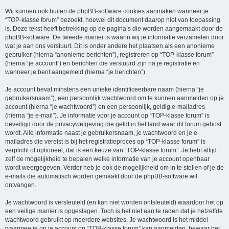
Wij kunnen ook buiten de phpBB-software cookies aanmaken wanneer je
“TOP-klasse forum” bezoekt, hoewel dit document daarop niet van toepassing
is. Deze tekst heeft betrekking op de pagina’s die worden aangemaakt door de
phpBB-software. De tweede manier is waarin wij je informatie verzamelen door
wat je aan ons verstuurt. Dit is onder andere het plaatsen als een anonieme
gebruiker (hierna “anonieme berichten”), registreren op “TOP-klasse forum”
(hierna “je account”) en berichten die verstuurd zijn na je registratie en
wanneer je bent aangemeld (hierna “je berichten”).
Je account bevat minstens een unieke identificeerbare naam (hierna “je
gebruikersnaam”), een persoonlijk wachtwoord om te kunnen aanmelden op je
account (hierna “je wachtwoord”) en een persoonlijk, geldig e-mailadres
(hierna “je e-mail”). Je informatie voor je account op “TOP-klasse forum” is
beveiligd door de privacywetgeving die geldt in het land waar dit forum gehost
wordt. Alle informatie naast je gebruikersnaam, je wachtwoord en je e-
mailadres die vereist is bij het registratieproces op “TOP-klasse forum” is
verplicht of optioneel, dat is een keuze van “TOP-klasse forum”. Je hebt altijd
zelf de mogelijkheid te bepalen welke informatie van je account openbaar
wordt weergegeven. Verder heb je ook de mogelijkheid om in te stellen of je de
e-mails die automatisch worden gemaakt door de phpBB-software wil
ontvangen.
Je wachtwoord is versleuteld (en kan niet worden ontsleuteld) waardoor het op
een veilige manier is opgeslagen. Toch is het niet aan te raden dat je hetzelfde
wachtwoord gebruikt op meerdere websites. Je wachtwoord is het middel
waarmee je op je account op “TOP-klasse forum” kan aanmelden, bewaar het