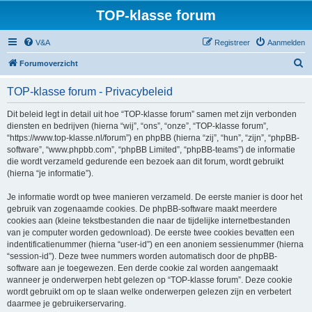
TOP-klasse forum
V&A
Registreer
Aanmelden
Z
Forumoverzicht
o
TOP-klasse forum - Privacybeleid
e
k
Dit beleid legt in detail uit hoe “TOP-klasse forum” samen met zijn verbonden
diensten en bedrijven (hierna “wij”, “ons”, “onze”, “TOP-klasse forum”,
“https://www.top-klasse.nl/forum”) en phpBB (hierna “zij”, “hun”, “zijn”, “phpBB-
software”, “www.phpbb.com”, “phpBB Limited”, “phpBB-teams”) de informatie
die wordt verzameld gedurende een bezoek aan dit forum, wordt gebruikt
(hierna “je informatie”).
Je informatie wordt op twee manieren verzameld. De eerste manier is door het
gebruik van zogenaamde cookies. De phpBB-software maakt meerdere
cookies aan (kleine tekstbestanden die naar de tijdelijke internetbestanden
van je computer worden gedownload). De eerste twee cookies bevatten een
indentificatienummer (hierna “user-id”) en een anoniem sessienummer (hierna
“session-id”). Deze twee nummers worden automatisch door de phpBB-
software aan je toegewezen. Een derde cookie zal worden aangemaakt
wanneer je onderwerpen hebt gelezen op “TOP-klasse forum”. Deze cookie
wordt gebruikt om op te slaan welke onderwerpen gelezen zijn en verbetert
daarmee je gebruikerservaring.