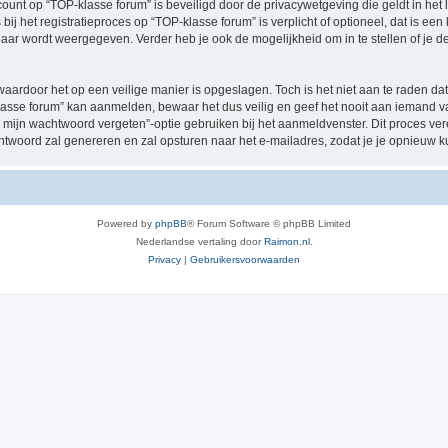
ccount op “TOP-klasse forum” is beveiligd door de privacywetgeving die geldt in het 
ij het registratieproces op “TOP-klasse forum” is verplicht of optioneel, dat is een
baar wordt weergegeven. Verder heb je ook de mogelijkheid om in te stellen of je
waardoor het op een veilige manier is opgeslagen. Toch is het niet aan te raden d
asse forum” kan aanmelden, bewaar het dus veilig en geef het nooit aan iemand va
 mijn wachtwoord vergeten”-optie gebruiken bij het aanmeldvenster. Dit proces ver
woord zal genereren en zal opsturen naar het e-mailadres, zodat je je opnieuw 
Powered by
phpBB
® Forum Software © phpBB Limited
Nederlandse vertaling door
Raimon.nl
.
Privacy
|
Gebruikersvoorwaarden