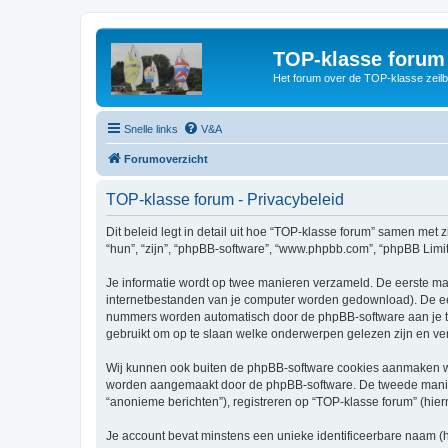
TOP-klasse forum
Het forum over de TOP-klasse zeilb
Snelle links
V&A
Forumoverzicht
TOP-klasse forum - Privacybeleid
Dit beleid legt in detail uit hoe “TOP-klasse forum” samen met z
“hun”, “zijn”, “phpBB-software”, “www.phpbb.com”, “phpBB Limit
Je informatie wordt op twee manieren verzameld. De eerste ma
internetbestanden van je computer worden gedownload). De eer
nummers worden automatisch door de phpBB-software aan je 
gebruikt om op te slaan welke onderwerpen gelezen zijn en ver
Wij kunnen ook buiten de phpBB-software cookies aanmaken wan
worden aangemaakt door de phpBB-software. De tweede manier is
“anonieme berichten”), registreren op “TOP-klasse forum” (hiern
Je account bevat minstens een unieke identificeerbare naam (