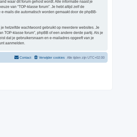
land waar dit forum gehost wordt. Alle informatie naast je
 keuze van “TOP-klasse forum”. Je hebt altijd zelf de
 de e-mails die automatisch worden gemaakt door de phpBB-
at je hetzelfde wachtwoord gebruikt op meerdere websites. Je
n TOP-klasse forum”, phpBB of een andere derde partij. Als je
eist dat je gebruikersnaam en e-mailadres opgeeft van je
kunt aanmelden.
Contact
Verwijder cookies
Alle tijden zijn
UTC+02:00