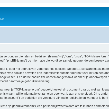
oot
ijn verbonden diensten en bedrijven (hierna “wij”, “ons”, “onze”, “TOP-klasse forum”,
ed”, “phpBB-teams”) de informatie die wordt verzameld gedurende een bezoek aan di
nier is door het gebruik van zogenaamde cookies. De phpBB-software maakt meerde
ste twee cookies bevatten een indentificatienummer (hierna “user-id”) en een an
toegewezen. Een derde cookie zal worden aangemaakt wanneer je onderwerpen he
betert daarmee je gebruikerservaring.
neer je “TOP-klasse forum” bezoekt, hoewel dit document daarop niet van toepass
 waarin wij je informatie verzamelen door wat je aan ons verstuurt. Dit is onder
a “je account”) en berichten die verstuurd zijn na je registratie en wanneer je bent
hierna “je gebruikersnaam”), een persoonlijk wachtwoord om te kunnen aanmelden o