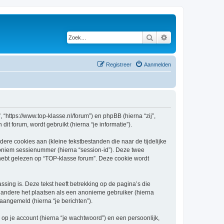
Zoek
Uitgebreid zoeken
Registreer
Aanmelden
 “https://www.top-klasse.nl/forum”) en phpBB (hierna “zij”,
t forum, wordt gebruikt (hierna “je informatie”).
re cookies aan (kleine tekstbestanden die naar de tijdelijke
oniem sessienummer (hierna “session-id”). Deze twee
bt gelezen op “TOP-klasse forum”. Deze cookie wordt
ing is. Deze tekst heeft betrekking op de pagina’s die
 andere het plaatsen als een anonieme gebruiker (hierna
 aangemeld (hierna “je berichten”).
p je account (hierna “je wachtwoord”) en een persoonlijk,