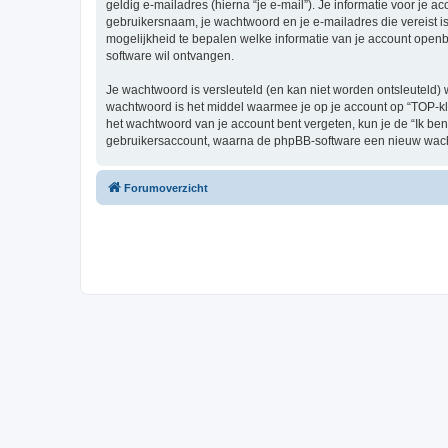
geldig e-mailadres (hierna “je e-mail”). Je informatie voor je a
gebruikersnaam, je wachtwoord en je e-mailadres die vereist is b
mogelijkheid te bepalen welke informatie van je account open
software wil ontvangen.
Je wachtwoord is versleuteld (en kan niet worden ontsleuteld) 
wachtwoord is het middel waarmee je op je account op “TOP-kl
het wachtwoord van je account bent vergeten, kun je de “Ik ben
gebruikersaccount, waarna de phpBB-software een nieuw wacht
Forumoverzicht