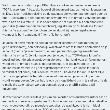
Wij kunnen ook buiten de phpBB-software cookies aanmaken wanneer je
“TOP-klasse forum” bezoekt, hoewel dit document daarop niet van toepassing
is. Deze tekst heeft betrekking op de pagina’s die worden aangemaakt door de
phpBB-software. De tweede manier is waarin wij je informatie verzamelen door
wat je aan ons verstuurt. Dit is onder andere het plaatsen als een anonieme
gebruiker (hierna “anonieme berichten”), registreren op “TOP-klasse forum”
(hierna “je account”) en berichten die verstuurd zijn na je registratie en
wanneer je bent aangemeld (hierna “je berichten”).
Je account bevat minstens een unieke identificeerbare naam (hierna “je
gebruikersnaam”), een persoonlijk wachtwoord om te kunnen aanmelden op je
account (hierna “je wachtwoord”) en een persoonlijk, geldig e-mailadres
(hierna “je e-mail”). Je informatie voor je account op “TOP-klasse forum” is
beveiligd door de privacywetgeving die geldt in het land waar dit forum gehost
wordt. Alle informatie naast je gebruikersnaam, je wachtwoord en je e-
mailadres die vereist is bij het registratieproces op “TOP-klasse forum” is
verplicht of optioneel, dat is een keuze van “TOP-klasse forum”. Je hebt altijd
zelf de mogelijkheid te bepalen welke informatie van je account openbaar
wordt weergegeven. Verder heb je ook de mogelijkheid om in te stellen of je de
e-mails die automatisch worden gemaakt door de phpBB-software wil
ontvangen.
Je wachtwoord is versleuteld (en kan niet worden ontsleuteld) waardoor het op
een veilige manier is opgeslagen. Toch is het niet aan te raden dat je hetzelfde
wachtwoord gebruikt op meerdere websites. Je wachtwoord is het middel
waarmee je op je account op “TOP-klasse forum” kan aanmelden, bewaar het