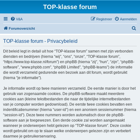
TOP-klasse forum
V&A
Registreer
Aanmelden
Z
Forumoverzicht
o
TOP-klasse forum - Privacybeleid
e
k
Dit beleid legt in detail uit hoe “TOP-klasse forum” samen met zijn verbonden
diensten en bedrijven (hierna “wij”, “ons”, “onze”, “TOP-klasse forum”,
“https://www.top-klasse.nl/forum”) en phpBB (hierna “zij”, “hun”, “zijn”, “phpBB-
software”, “www.phpbb.com”, “phpBB Limited”, “phpBB-teams”) de informatie
die wordt verzameld gedurende een bezoek aan dit forum, wordt gebruikt
(hierna “je informatie”).
Je informatie wordt op twee manieren verzameld. De eerste manier is door het
gebruik van zogenaamde cookies. De phpBB-software maakt meerdere
cookies aan (kleine tekstbestanden die naar de tijdelijke internetbestanden
van je computer worden gedownload). De eerste twee cookies bevatten een
indentificatienummer (hierna “user-id”) en een anoniem sessienummer (hierna
“session-id”). Deze twee nummers worden automatisch door de phpBB-
software aan je toegewezen. Een derde cookie zal worden aangemaakt
wanneer je onderwerpen hebt gelezen op “TOP-klasse forum”. Deze cookie
wordt gebruikt om op te slaan welke onderwerpen gelezen zijn en verbetert
daarmee je gebruikerservaring.