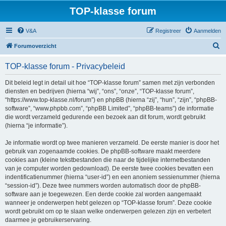
TOP-klasse forum
V&A
Registreer
Aanmelden
Z
Forumoverzicht
o
TOP-klasse forum - Privacybeleid
e
k
Dit beleid legt in detail uit hoe “TOP-klasse forum” samen met zijn verbonden
diensten en bedrijven (hierna “wij”, “ons”, “onze”, “TOP-klasse forum”,
“https://www.top-klasse.nl/forum”) en phpBB (hierna “zij”, “hun”, “zijn”, “phpBB-
software”, “www.phpbb.com”, “phpBB Limited”, “phpBB-teams”) de informatie
die wordt verzameld gedurende een bezoek aan dit forum, wordt gebruikt
(hierna “je informatie”).
Je informatie wordt op twee manieren verzameld. De eerste manier is door het
gebruik van zogenaamde cookies. De phpBB-software maakt meerdere
cookies aan (kleine tekstbestanden die naar de tijdelijke internetbestanden
van je computer worden gedownload). De eerste twee cookies bevatten een
indentificatienummer (hierna “user-id”) en een anoniem sessienummer (hierna
“session-id”). Deze twee nummers worden automatisch door de phpBB-
software aan je toegewezen. Een derde cookie zal worden aangemaakt
wanneer je onderwerpen hebt gelezen op “TOP-klasse forum”. Deze cookie
wordt gebruikt om op te slaan welke onderwerpen gelezen zijn en verbetert
daarmee je gebruikerservaring.