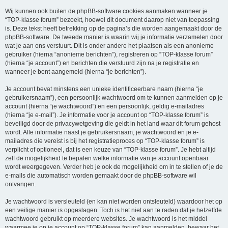
Wij kunnen ook buiten de phpBB-software cookies aanmaken wanneer je
“TOP-klasse forum” bezoekt, hoewel dit document daarop niet van toepassing
is. Deze tekst heeft betrekking op de pagina’s die worden aangemaakt door de
phpBB-software. De tweede manier is waarin wij je informatie verzamelen door
wat je aan ons verstuurt. Dit is onder andere het plaatsen als een anonieme
gebruiker (hierna “anonieme berichten”), registreren op “TOP-klasse forum”
(hierna “je account”) en berichten die verstuurd zijn na je registratie en
wanneer je bent aangemeld (hierna “je berichten”).
Je account bevat minstens een unieke identificeerbare naam (hierna “je
gebruikersnaam”), een persoonlijk wachtwoord om te kunnen aanmelden op je
account (hierna “je wachtwoord”) en een persoonlijk, geldig e-mailadres
(hierna “je e-mail”). Je informatie voor je account op “TOP-klasse forum” is
beveiligd door de privacywetgeving die geldt in het land waar dit forum gehost
wordt. Alle informatie naast je gebruikersnaam, je wachtwoord en je e-
mailadres die vereist is bij het registratieproces op “TOP-klasse forum” is
verplicht of optioneel, dat is een keuze van “TOP-klasse forum”. Je hebt altijd
zelf de mogelijkheid te bepalen welke informatie van je account openbaar
wordt weergegeven. Verder heb je ook de mogelijkheid om in te stellen of je de
e-mails die automatisch worden gemaakt door de phpBB-software wil
ontvangen.
Je wachtwoord is versleuteld (en kan niet worden ontsleuteld) waardoor het op
een veilige manier is opgeslagen. Toch is het niet aan te raden dat je hetzelfde
wachtwoord gebruikt op meerdere websites. Je wachtwoord is het middel
waarmee je op je account op “TOP-klasse forum” kan aanmelden, bewaar het