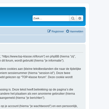
Zoek
Uitgebreid zoeken
Registreer
Aanmelden
 “https://www.top-klasse.nl/forum”) en phpBB (hierna “zij”,
t forum, wordt gebruikt (hierna “je informatie”).
re cookies aan (kleine tekstbestanden die naar de tijdelijke
oniem sessienummer (hierna “session-id”). Deze twee
bt gelezen op “TOP-klasse forum”. Deze cookie wordt
ing is. Deze tekst heeft betrekking op de pagina’s die
 andere het plaatsen als een anonieme gebruiker (hierna
 aangemeld (hierna “je berichten”).
p je account (hierna “je wachtwoord”) en een persoonlijk,