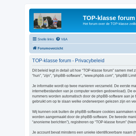
TOP-klasse forum
Het forum over de TOP-klasse zeilb
Snelle links
V&A
Forumoverzicht
TOP-klasse forum - Privacybeleid
Dit beleid legt in detail uit hoe “TOP-klasse forum” samen met z
“hun”, “zijn”, “phpBB-software”, “www.phpbb.com”, “phpBB Limit
Je informatie wordt op twee manieren verzameld. De eerste ma
internetbestanden van je computer worden gedownload). De eer
nummers worden automatisch door de phpBB-software aan je 
gebruikt om op te slaan welke onderwerpen gelezen zijn en ver
Wij kunnen ook buiten de phpBB-software cookies aanmaken wan
worden aangemaakt door de phpBB-software. De tweede manier is
“anonieme berichten”), registreren op “TOP-klasse forum” (hiern
Je account bevat minstens een unieke identificeerbare naam (