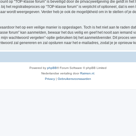
ccount op “TOP-klasse forum” is beveiligd door de privacywetgeving die geldt in het 
ij het registratieproces op “TOP-klasse forum” is verplicht of optioneel, dat is een
baar wordt weergegeven. Verder heb je ook de mogelijkheid om in te stellen of je
waardoor het op een veilige manier is opgeslagen. Toch is het niet aan te raden d
asse forum” kan aanmelden, bewaar het dus veilig en geef het nooit aan iemand va
 mijn wachtwoord vergeten”-optie gebruiken bij het aanmeldvenster. Dit proces ver
woord zal genereren en zal opsturen naar het e-mailadres, zodat je je opnieuw 
Powered by
phpBB
® Forum Software © phpBB Limited
Nederlandse vertaling door
Raimon.nl
.
Privacy
|
Gebruikersvoorwaarden