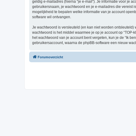
geldig e-mailadres (hierna “je e-mail”). Je informatie voor je a
gebruikersnaam, je wachtwoord en je e-mailadres die vereist is b
mogelijkheid te bepalen welke informatie van je account open
software wil ontvangen.
Je wachtwoord is versleuteld (en kan niet worden ontsleuteld) 
wachtwoord is het middel waarmee je op je account op “TOP-kl
het wachtwoord van je account bent vergeten, kun je de “Ik ben
gebruikersaccount, waarna de phpBB-software een nieuw wacht
Forumoverzicht