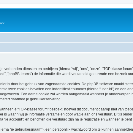
oot
ijn verbonden diensten en bedrijven (hierna “wij”, “ons”, “onze”, “TOP-klasse forum”,
ed”, “phpBB-teams”) de informatie die wordt verzameld gedurende een bezoek aan di
nier is door het gebruik van zogenaamde cookies. De phpBB-software maakt meerde
ste twee cookies bevatten een indentificatienummer (hierna “user-id”) en een an
toegewezen. Een derde cookie zal worden aangemaakt wanneer je onderwerpen he
betert daarmee je gebruikerservaring.
neer je “TOP-klasse forum” bezoekt, hoewel dit document daarop niet van toepass
 waarin wij je informatie verzamelen door wat je aan ons verstuurt. Dit is onder
a “je account”) en berichten die verstuurd zijn na je registratie en wanneer je bent
hierna “je gebruikersnaam”), een persoonlijk wachtwoord om te kunnen aanmelden o