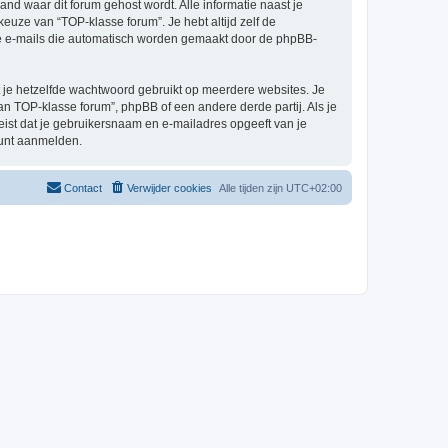
land waar dit forum gehost wordt. Alle informatie naast je
 keuze van “TOP-klasse forum”. Je hebt altijd zelf de
 de e-mails die automatisch worden gemaakt door de phpBB-
at je hetzelfde wachtwoord gebruikt op meerdere websites. Je
n TOP-klasse forum”, phpBB of een andere derde partij. Als je
eist dat je gebruikersnaam en e-mailadres opgeeft van je
kunt aanmelden.
Contact
Verwijder cookies
Alle tijden zijn
UTC+02:00