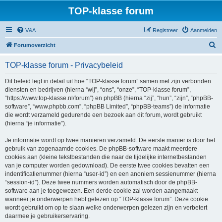
TOP-klasse forum
V&A
Registreer
Aanmelden
Z
Forumoverzicht
o
TOP-klasse forum - Privacybeleid
e
k
Dit beleid legt in detail uit hoe “TOP-klasse forum” samen met zijn verbonden
diensten en bedrijven (hierna “wij”, “ons”, “onze”, “TOP-klasse forum”,
“https://www.top-klasse.nl/forum”) en phpBB (hierna “zij”, “hun”, “zijn”, “phpBB-
software”, “www.phpbb.com”, “phpBB Limited”, “phpBB-teams”) de informatie
die wordt verzameld gedurende een bezoek aan dit forum, wordt gebruikt
(hierna “je informatie”).
Je informatie wordt op twee manieren verzameld. De eerste manier is door het
gebruik van zogenaamde cookies. De phpBB-software maakt meerdere
cookies aan (kleine tekstbestanden die naar de tijdelijke internetbestanden
van je computer worden gedownload). De eerste twee cookies bevatten een
indentificatienummer (hierna “user-id”) en een anoniem sessienummer (hierna
“session-id”). Deze twee nummers worden automatisch door de phpBB-
software aan je toegewezen. Een derde cookie zal worden aangemaakt
wanneer je onderwerpen hebt gelezen op “TOP-klasse forum”. Deze cookie
wordt gebruikt om op te slaan welke onderwerpen gelezen zijn en verbetert
daarmee je gebruikerservaring.