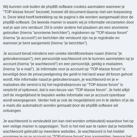
Wij kunnen ook buiten de phpBB-software cookies aanmaken wanneer je
“TOP-klasse forum” bezoekt, hoewel dit document daarop niet van toepassing
is. Deze tekst heeft betrekking op de pagina’s die worden aangemaakt door de
phpBB-software. De tweede manier is waarin wij je informatie verzamelen door
wat je aan ons verstuurt. Dit is onder andere het plaatsen als een anonieme
gebruiker (hierna “anonieme berichten”), registreren op “TOP-klasse forum”
(hierna “je account”) en berichten die verstuurd zijn na je registratie en
wanneer je bent aangemeld (hierna “je berichten”).
Je account bevat minstens een unieke identificeerbare naam (hierna “je
gebruikersnaam”), een persoonlijk wachtwoord om te kunnen aanmelden op je
account (hierna “je wachtwoord”) en een persoonlijk, geldig e-mailadres
(hierna “je e-mail”). Je informatie voor je account op “TOP-klasse forum” is
beveiligd door de privacywetgeving die geldt in het land waar dit forum gehost
wordt. Alle informatie naast je gebruikersnaam, je wachtwoord en je e-
mailadres die vereist is bij het registratieproces op “TOP-klasse forum” is
verplicht of optioneel, dat is een keuze van “TOP-klasse forum”. Je hebt altijd
zelf de mogelijkheid te bepalen welke informatie van je account openbaar
wordt weergegeven. Verder heb je ook de mogelijkheid om in te stellen of je de
e-mails die automatisch worden gemaakt door de phpBB-software wil
ontvangen.
Je wachtwoord is versleuteld (en kan niet worden ontsleuteld) waardoor het op
een veilige manier is opgeslagen. Toch is het niet aan te raden dat je hetzelfde
wachtwoord gebruikt op meerdere websites. Je wachtwoord is het middel
waarmee je op je account op “TOP-klasse forum” kan aanmelden, bewaar het