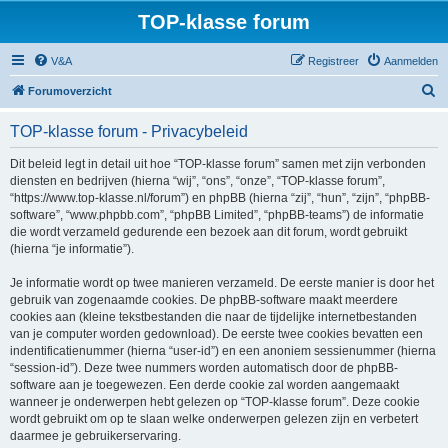
TOP-klasse forum
V&A
Registreer
Aanmelden
Z
Forumoverzicht
o
TOP-klasse forum - Privacybeleid
e
k
Dit beleid legt in detail uit hoe “TOP-klasse forum” samen met zijn verbonden
diensten en bedrijven (hierna “wij”, “ons”, “onze”, “TOP-klasse forum”,
“https://www.top-klasse.nl/forum”) en phpBB (hierna “zij”, “hun”, “zijn”, “phpBB-
software”, “www.phpbb.com”, “phpBB Limited”, “phpBB-teams”) de informatie
die wordt verzameld gedurende een bezoek aan dit forum, wordt gebruikt
(hierna “je informatie”).
Je informatie wordt op twee manieren verzameld. De eerste manier is door het
gebruik van zogenaamde cookies. De phpBB-software maakt meerdere
cookies aan (kleine tekstbestanden die naar de tijdelijke internetbestanden
van je computer worden gedownload). De eerste twee cookies bevatten een
indentificatienummer (hierna “user-id”) en een anoniem sessienummer (hierna
“session-id”). Deze twee nummers worden automatisch door de phpBB-
software aan je toegewezen. Een derde cookie zal worden aangemaakt
wanneer je onderwerpen hebt gelezen op “TOP-klasse forum”. Deze cookie
wordt gebruikt om op te slaan welke onderwerpen gelezen zijn en verbetert
daarmee je gebruikerservaring.