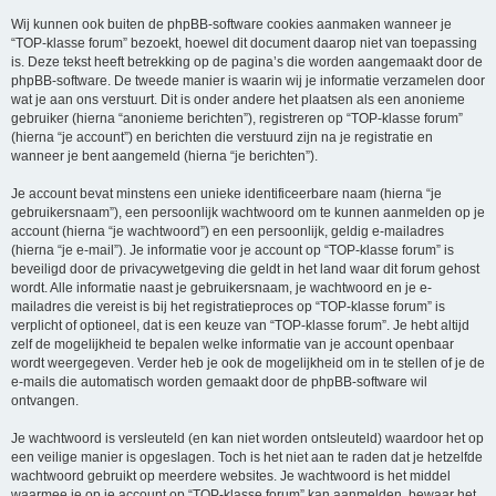
Wij kunnen ook buiten de phpBB-software cookies aanmaken wanneer je
“TOP-klasse forum” bezoekt, hoewel dit document daarop niet van toepassing
is. Deze tekst heeft betrekking op de pagina’s die worden aangemaakt door de
phpBB-software. De tweede manier is waarin wij je informatie verzamelen door
wat je aan ons verstuurt. Dit is onder andere het plaatsen als een anonieme
gebruiker (hierna “anonieme berichten”), registreren op “TOP-klasse forum”
(hierna “je account”) en berichten die verstuurd zijn na je registratie en
wanneer je bent aangemeld (hierna “je berichten”).
Je account bevat minstens een unieke identificeerbare naam (hierna “je
gebruikersnaam”), een persoonlijk wachtwoord om te kunnen aanmelden op je
account (hierna “je wachtwoord”) en een persoonlijk, geldig e-mailadres
(hierna “je e-mail”). Je informatie voor je account op “TOP-klasse forum” is
beveiligd door de privacywetgeving die geldt in het land waar dit forum gehost
wordt. Alle informatie naast je gebruikersnaam, je wachtwoord en je e-
mailadres die vereist is bij het registratieproces op “TOP-klasse forum” is
verplicht of optioneel, dat is een keuze van “TOP-klasse forum”. Je hebt altijd
zelf de mogelijkheid te bepalen welke informatie van je account openbaar
wordt weergegeven. Verder heb je ook de mogelijkheid om in te stellen of je de
e-mails die automatisch worden gemaakt door de phpBB-software wil
ontvangen.
Je wachtwoord is versleuteld (en kan niet worden ontsleuteld) waardoor het op
een veilige manier is opgeslagen. Toch is het niet aan te raden dat je hetzelfde
wachtwoord gebruikt op meerdere websites. Je wachtwoord is het middel
waarmee je op je account op “TOP-klasse forum” kan aanmelden, bewaar het