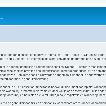
oot
ijn verbonden diensten en bedrijven (hierna “wij”, “ons”, “onze”, “TOP-klasse forum”,
ed”, “phpBB-teams”) de informatie die wordt verzameld gedurende een bezoek aan di
nier is door het gebruik van zogenaamde cookies. De phpBB-software maakt meerde
ste twee cookies bevatten een indentificatienummer (hierna “user-id”) en een an
toegewezen. Een derde cookie zal worden aangemaakt wanneer je onderwerpen he
betert daarmee je gebruikerservaring.
neer je “TOP-klasse forum” bezoekt, hoewel dit document daarop niet van toepass
 waarin wij je informatie verzamelen door wat je aan ons verstuurt. Dit is onder
a “je account”) en berichten die verstuurd zijn na je registratie en wanneer je bent
hierna “je gebruikersnaam”), een persoonlijk wachtwoord om te kunnen aanmelden o