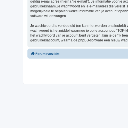
geldig e-mailadres (hierna “je e-mail”). Je informatie voor je a
gebruikersnaam, je wachtwoord en je e-mailadres die vereist is b
mogelijkheid te bepalen welke informatie van je account open
software wil ontvangen.
Je wachtwoord is versleuteld (en kan niet worden ontsleuteld) 
wachtwoord is het middel waarmee je op je account op “TOP-kl
het wachtwoord van je account bent vergeten, kun je de “Ik ben
gebruikersaccount, waarna de phpBB-software een nieuw wacht
Forumoverzicht