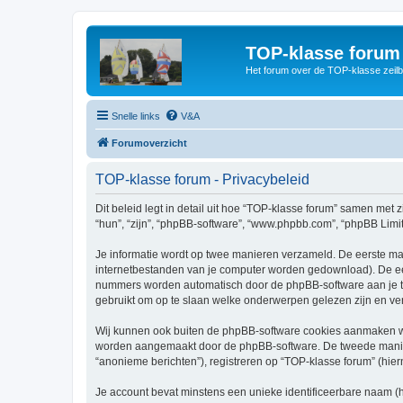
TOP-klasse forum
Het forum over de TOP-klasse zeilb
Snelle links
V&A
Forumoverzicht
TOP-klasse forum - Privacybeleid
Dit beleid legt in detail uit hoe “TOP-klasse forum” samen met z
“hun”, “zijn”, “phpBB-software”, “www.phpbb.com”, “phpBB Limit
Je informatie wordt op twee manieren verzameld. De eerste ma
internetbestanden van je computer worden gedownload). De eer
nummers worden automatisch door de phpBB-software aan je 
gebruikt om op te slaan welke onderwerpen gelezen zijn en ver
Wij kunnen ook buiten de phpBB-software cookies aanmaken wan
worden aangemaakt door de phpBB-software. De tweede manier is
“anonieme berichten”), registreren op “TOP-klasse forum” (hiern
Je account bevat minstens een unieke identificeerbare naam (