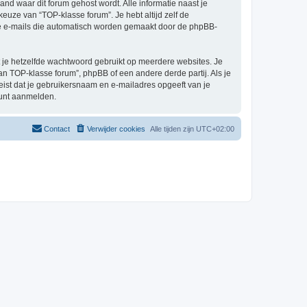
land waar dit forum gehost wordt. Alle informatie naast je
 keuze van “TOP-klasse forum”. Je hebt altijd zelf de
 de e-mails die automatisch worden gemaakt door de phpBB-
at je hetzelfde wachtwoord gebruikt op meerdere websites. Je
n TOP-klasse forum”, phpBB of een andere derde partij. Als je
eist dat je gebruikersnaam en e-mailadres opgeeft van je
kunt aanmelden.
Contact
Verwijder cookies
Alle tijden zijn
UTC+02:00