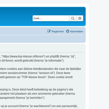
Zoek
Uitgebreid zoeken
Registreer
Aanmelden
 “https://www.top-klasse.nl/forum”) en phpBB (hierna “zij”,
t forum, wordt gebruikt (hierna “je informatie”).
re cookies aan (kleine tekstbestanden die naar de tijdelijke
oniem sessienummer (hierna “session-id”). Deze twee
bt gelezen op “TOP-klasse forum”. Deze cookie wordt
ing is. Deze tekst heeft betrekking op de pagina’s die
 andere het plaatsen als een anonieme gebruiker (hierna
 aangemeld (hierna “je berichten”).
p je account (hierna “je wachtwoord”) en een persoonlijk,