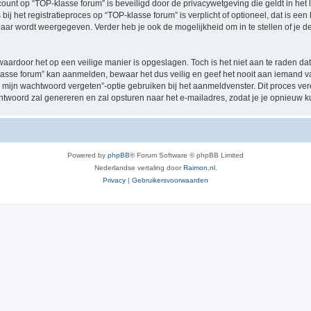
ccount op “TOP-klasse forum” is beveiligd door de privacywetgeving die geldt in het 
ij het registratieproces op “TOP-klasse forum” is verplicht of optioneel, dat is een
baar wordt weergegeven. Verder heb je ook de mogelijkheid om in te stellen of je
waardoor het op een veilige manier is opgeslagen. Toch is het niet aan te raden d
asse forum” kan aanmelden, bewaar het dus veilig en geef het nooit aan iemand va
 mijn wachtwoord vergeten”-optie gebruiken bij het aanmeldvenster. Dit proces ver
woord zal genereren en zal opsturen naar het e-mailadres, zodat je je opnieuw 
Powered by
phpBB
® Forum Software © phpBB Limited
Nederlandse vertaling door
Raimon.nl
.
Privacy
|
Gebruikersvoorwaarden