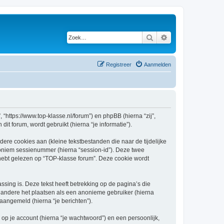
Zoek
Uitgebreid zoeken
Registreer
Aanmelden
 “https://www.top-klasse.nl/forum”) en phpBB (hierna “zij”,
t forum, wordt gebruikt (hierna “je informatie”).
re cookies aan (kleine tekstbestanden die naar de tijdelijke
oniem sessienummer (hierna “session-id”). Deze twee
bt gelezen op “TOP-klasse forum”. Deze cookie wordt
ing is. Deze tekst heeft betrekking op de pagina’s die
 andere het plaatsen als een anonieme gebruiker (hierna
 aangemeld (hierna “je berichten”).
p je account (hierna “je wachtwoord”) en een persoonlijk,