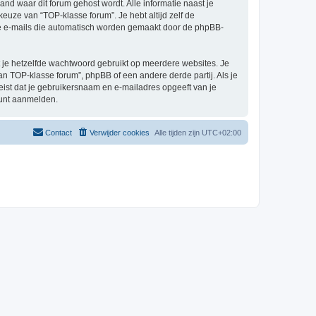
land waar dit forum gehost wordt. Alle informatie naast je
 keuze van “TOP-klasse forum”. Je hebt altijd zelf de
 de e-mails die automatisch worden gemaakt door de phpBB-
at je hetzelfde wachtwoord gebruikt op meerdere websites. Je
n TOP-klasse forum”, phpBB of een andere derde partij. Als je
eist dat je gebruikersnaam en e-mailadres opgeeft van je
kunt aanmelden.
Contact
Verwijder cookies
Alle tijden zijn
UTC+02:00