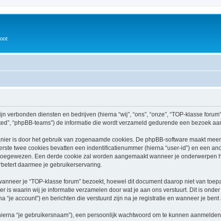
oot
ijn verbonden diensten en bedrijven (hierna “wij”, “ons”, “onze”, “TOP-klasse forum”,
ed”, “phpBB-teams”) de informatie die wordt verzameld gedurende een bezoek aan di
nier is door het gebruik van zogenaamde cookies. De phpBB-software maakt meerde
ste twee cookies bevatten een indentificatienummer (hierna “user-id”) en een an
toegewezen. Een derde cookie zal worden aangemaakt wanneer je onderwerpen he
betert daarmee je gebruikerservaring.
neer je “TOP-klasse forum” bezoekt, hoewel dit document daarop niet van toepass
 waarin wij je informatie verzamelen door wat je aan ons verstuurt. Dit is onder
a “je account”) en berichten die verstuurd zijn na je registratie en wanneer je bent
hierna “je gebruikersnaam”), een persoonlijk wachtwoord om te kunnen aanmelden o