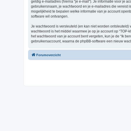
geldig e-mailadres (hierna “je e-mail”). Je informatie voor je a
gebruikersnaam, je wachtwoord en je e-mailadres die vereist is b
mogelijkheid te bepalen welke informatie van je account open
software wil ontvangen.
Je wachtwoord is versleuteld (en kan niet worden ontsleuteld) 
wachtwoord is het middel waarmee je op je account op “TOP-kl
het wachtwoord van je account bent vergeten, kun je de “Ik ben
gebruikersaccount, waarna de phpBB-software een nieuw wacht
Forumoverzicht