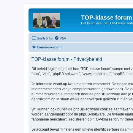
TOP-klasse forum
Het forum over de TOP-klasse zeilb
Snelle links
V&A
Forumoverzicht
TOP-klasse forum - Privacybeleid
Dit beleid legt in detail uit hoe “TOP-klasse forum” samen met z
“hun”, “zijn”, “phpBB-software”, “www.phpbb.com”, “phpBB Limit
Je informatie wordt op twee manieren verzameld. De eerste ma
internetbestanden van je computer worden gedownload). De eer
nummers worden automatisch door de phpBB-software aan je 
gebruikt om op te slaan welke onderwerpen gelezen zijn en ver
Wij kunnen ook buiten de phpBB-software cookies aanmaken wan
worden aangemaakt door de phpBB-software. De tweede manier is
“anonieme berichten”), registreren op “TOP-klasse forum” (hiern
Je account bevat minstens een unieke identificeerbare naam (