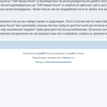
ccount op “TOP-klasse forum” is beveiligd door de privacywetgeving die geldt in het 
ij het registratieproces op “TOP-klasse forum” is verplicht of optioneel, dat is een
baar wordt weergegeven. Verder heb je ook de mogelijkheid om in te stellen of je
waardoor het op een veilige manier is opgeslagen. Toch is het niet aan te raden d
asse forum” kan aanmelden, bewaar het dus veilig en geef het nooit aan iemand va
 mijn wachtwoord vergeten”-optie gebruiken bij het aanmeldvenster. Dit proces ver
woord zal genereren en zal opsturen naar het e-mailadres, zodat je je opnieuw 
Powered by
phpBB
® Forum Software © phpBB Limited
Nederlandse vertaling door
Raimon.nl
.
Privacy
|
Gebruikersvoorwaarden