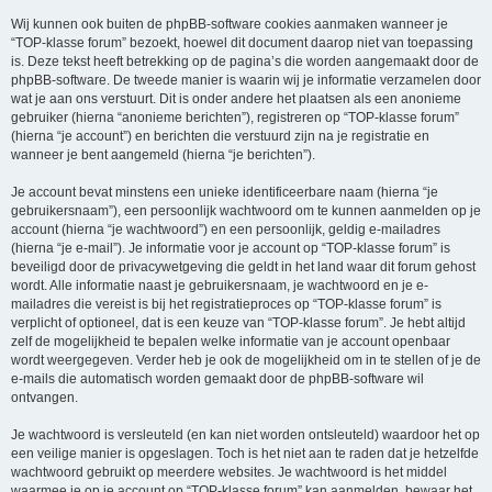
Wij kunnen ook buiten de phpBB-software cookies aanmaken wanneer je
“TOP-klasse forum” bezoekt, hoewel dit document daarop niet van toepassing
is. Deze tekst heeft betrekking op de pagina’s die worden aangemaakt door de
phpBB-software. De tweede manier is waarin wij je informatie verzamelen door
wat je aan ons verstuurt. Dit is onder andere het plaatsen als een anonieme
gebruiker (hierna “anonieme berichten”), registreren op “TOP-klasse forum”
(hierna “je account”) en berichten die verstuurd zijn na je registratie en
wanneer je bent aangemeld (hierna “je berichten”).
Je account bevat minstens een unieke identificeerbare naam (hierna “je
gebruikersnaam”), een persoonlijk wachtwoord om te kunnen aanmelden op je
account (hierna “je wachtwoord”) en een persoonlijk, geldig e-mailadres
(hierna “je e-mail”). Je informatie voor je account op “TOP-klasse forum” is
beveiligd door de privacywetgeving die geldt in het land waar dit forum gehost
wordt. Alle informatie naast je gebruikersnaam, je wachtwoord en je e-
mailadres die vereist is bij het registratieproces op “TOP-klasse forum” is
verplicht of optioneel, dat is een keuze van “TOP-klasse forum”. Je hebt altijd
zelf de mogelijkheid te bepalen welke informatie van je account openbaar
wordt weergegeven. Verder heb je ook de mogelijkheid om in te stellen of je de
e-mails die automatisch worden gemaakt door de phpBB-software wil
ontvangen.
Je wachtwoord is versleuteld (en kan niet worden ontsleuteld) waardoor het op
een veilige manier is opgeslagen. Toch is het niet aan te raden dat je hetzelfde
wachtwoord gebruikt op meerdere websites. Je wachtwoord is het middel
waarmee je op je account op “TOP-klasse forum” kan aanmelden, bewaar het