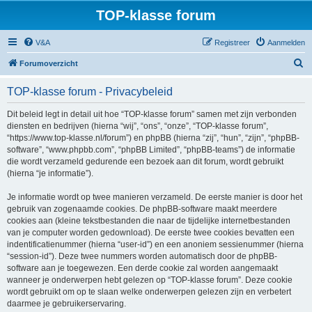
TOP-klasse forum
V&A
Registreer
Aanmelden
Z
Forumoverzicht
o
TOP-klasse forum - Privacybeleid
e
k
Dit beleid legt in detail uit hoe “TOP-klasse forum” samen met zijn verbonden
diensten en bedrijven (hierna “wij”, “ons”, “onze”, “TOP-klasse forum”,
“https://www.top-klasse.nl/forum”) en phpBB (hierna “zij”, “hun”, “zijn”, “phpBB-
software”, “www.phpbb.com”, “phpBB Limited”, “phpBB-teams”) de informatie
die wordt verzameld gedurende een bezoek aan dit forum, wordt gebruikt
(hierna “je informatie”).
Je informatie wordt op twee manieren verzameld. De eerste manier is door het
gebruik van zogenaamde cookies. De phpBB-software maakt meerdere
cookies aan (kleine tekstbestanden die naar de tijdelijke internetbestanden
van je computer worden gedownload). De eerste twee cookies bevatten een
indentificatienummer (hierna “user-id”) en een anoniem sessienummer (hierna
“session-id”). Deze twee nummers worden automatisch door de phpBB-
software aan je toegewezen. Een derde cookie zal worden aangemaakt
wanneer je onderwerpen hebt gelezen op “TOP-klasse forum”. Deze cookie
wordt gebruikt om op te slaan welke onderwerpen gelezen zijn en verbetert
daarmee je gebruikerservaring.