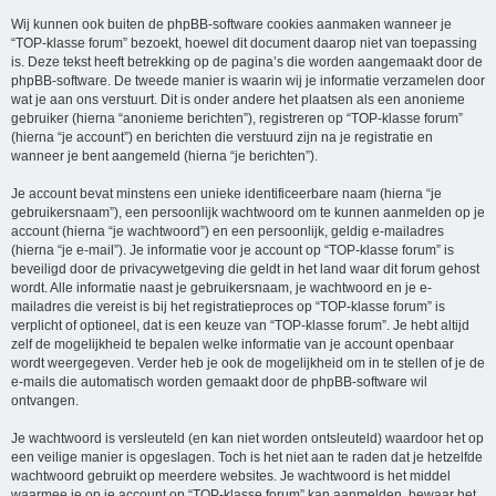
Wij kunnen ook buiten de phpBB-software cookies aanmaken wanneer je
“TOP-klasse forum” bezoekt, hoewel dit document daarop niet van toepassing
is. Deze tekst heeft betrekking op de pagina’s die worden aangemaakt door de
phpBB-software. De tweede manier is waarin wij je informatie verzamelen door
wat je aan ons verstuurt. Dit is onder andere het plaatsen als een anonieme
gebruiker (hierna “anonieme berichten”), registreren op “TOP-klasse forum”
(hierna “je account”) en berichten die verstuurd zijn na je registratie en
wanneer je bent aangemeld (hierna “je berichten”).
Je account bevat minstens een unieke identificeerbare naam (hierna “je
gebruikersnaam”), een persoonlijk wachtwoord om te kunnen aanmelden op je
account (hierna “je wachtwoord”) en een persoonlijk, geldig e-mailadres
(hierna “je e-mail”). Je informatie voor je account op “TOP-klasse forum” is
beveiligd door de privacywetgeving die geldt in het land waar dit forum gehost
wordt. Alle informatie naast je gebruikersnaam, je wachtwoord en je e-
mailadres die vereist is bij het registratieproces op “TOP-klasse forum” is
verplicht of optioneel, dat is een keuze van “TOP-klasse forum”. Je hebt altijd
zelf de mogelijkheid te bepalen welke informatie van je account openbaar
wordt weergegeven. Verder heb je ook de mogelijkheid om in te stellen of je de
e-mails die automatisch worden gemaakt door de phpBB-software wil
ontvangen.
Je wachtwoord is versleuteld (en kan niet worden ontsleuteld) waardoor het op
een veilige manier is opgeslagen. Toch is het niet aan te raden dat je hetzelfde
wachtwoord gebruikt op meerdere websites. Je wachtwoord is het middel
waarmee je op je account op “TOP-klasse forum” kan aanmelden, bewaar het