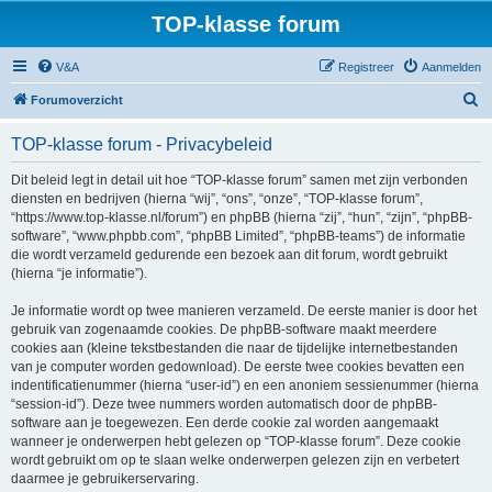
TOP-klasse forum
V&A
Registreer
Aanmelden
Z
Forumoverzicht
o
TOP-klasse forum - Privacybeleid
e
k
Dit beleid legt in detail uit hoe “TOP-klasse forum” samen met zijn verbonden
diensten en bedrijven (hierna “wij”, “ons”, “onze”, “TOP-klasse forum”,
“https://www.top-klasse.nl/forum”) en phpBB (hierna “zij”, “hun”, “zijn”, “phpBB-
software”, “www.phpbb.com”, “phpBB Limited”, “phpBB-teams”) de informatie
die wordt verzameld gedurende een bezoek aan dit forum, wordt gebruikt
(hierna “je informatie”).
Je informatie wordt op twee manieren verzameld. De eerste manier is door het
gebruik van zogenaamde cookies. De phpBB-software maakt meerdere
cookies aan (kleine tekstbestanden die naar de tijdelijke internetbestanden
van je computer worden gedownload). De eerste twee cookies bevatten een
indentificatienummer (hierna “user-id”) en een anoniem sessienummer (hierna
“session-id”). Deze twee nummers worden automatisch door de phpBB-
software aan je toegewezen. Een derde cookie zal worden aangemaakt
wanneer je onderwerpen hebt gelezen op “TOP-klasse forum”. Deze cookie
wordt gebruikt om op te slaan welke onderwerpen gelezen zijn en verbetert
daarmee je gebruikerservaring.