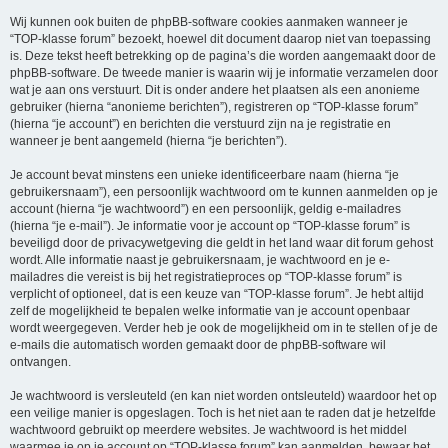
Wij kunnen ook buiten de phpBB-software cookies aanmaken wanneer je
“TOP-klasse forum” bezoekt, hoewel dit document daarop niet van toepassing
is. Deze tekst heeft betrekking op de pagina’s die worden aangemaakt door de
phpBB-software. De tweede manier is waarin wij je informatie verzamelen door
wat je aan ons verstuurt. Dit is onder andere het plaatsen als een anonieme
gebruiker (hierna “anonieme berichten”), registreren op “TOP-klasse forum”
(hierna “je account”) en berichten die verstuurd zijn na je registratie en
wanneer je bent aangemeld (hierna “je berichten”).
Je account bevat minstens een unieke identificeerbare naam (hierna “je
gebruikersnaam”), een persoonlijk wachtwoord om te kunnen aanmelden op je
account (hierna “je wachtwoord”) en een persoonlijk, geldig e-mailadres
(hierna “je e-mail”). Je informatie voor je account op “TOP-klasse forum” is
beveiligd door de privacywetgeving die geldt in het land waar dit forum gehost
wordt. Alle informatie naast je gebruikersnaam, je wachtwoord en je e-
mailadres die vereist is bij het registratieproces op “TOP-klasse forum” is
verplicht of optioneel, dat is een keuze van “TOP-klasse forum”. Je hebt altijd
zelf de mogelijkheid te bepalen welke informatie van je account openbaar
wordt weergegeven. Verder heb je ook de mogelijkheid om in te stellen of je de
e-mails die automatisch worden gemaakt door de phpBB-software wil
ontvangen.
Je wachtwoord is versleuteld (en kan niet worden ontsleuteld) waardoor het op
een veilige manier is opgeslagen. Toch is het niet aan te raden dat je hetzelfde
wachtwoord gebruikt op meerdere websites. Je wachtwoord is het middel
waarmee je op je account op “TOP-klasse forum” kan aanmelden, bewaar het