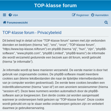
TOP-klasse forum
V&A
Registreer
Aanmelden
Z
Forumoverzicht
o
TOP-klasse forum - Privacybeleid
e
k
Dit beleid legt in detail uit hoe “TOP-klasse forum” samen met zijn verbonden
diensten en bedrijven (hierna “wij”, “ons”, “onze”, “TOP-klasse forum”,
“https://www.top-klasse.nl/forum”) en phpBB (hierna “zij”, “hun”, “zijn”, “phpBB-
software”, “www.phpbb.com”, “phpBB Limited”, “phpBB-teams”) de informatie
die wordt verzameld gedurende een bezoek aan dit forum, wordt gebruikt
(hierna “je informatie”).
Je informatie wordt op twee manieren verzameld. De eerste manier is door het
gebruik van zogenaamde cookies. De phpBB-software maakt meerdere
cookies aan (kleine tekstbestanden die naar de tijdelijke internetbestanden
van je computer worden gedownload). De eerste twee cookies bevatten een
indentificatienummer (hierna “user-id”) en een anoniem sessienummer (hierna
“session-id”). Deze twee nummers worden automatisch door de phpBB-
software aan je toegewezen. Een derde cookie zal worden aangemaakt
wanneer je onderwerpen hebt gelezen op “TOP-klasse forum”. Deze cookie
wordt gebruikt om op te slaan welke onderwerpen gelezen zijn en verbetert
daarmee je gebruikerservaring.