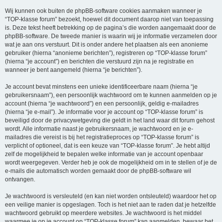
Wij kunnen ook buiten de phpBB-software cookies aanmaken wanneer je
“TOP-klasse forum” bezoekt, hoewel dit document daarop niet van toepassing
is. Deze tekst heeft betrekking op de pagina’s die worden aangemaakt door de
phpBB-software. De tweede manier is waarin wij je informatie verzamelen door
wat je aan ons verstuurt. Dit is onder andere het plaatsen als een anonieme
gebruiker (hierna “anonieme berichten”), registreren op “TOP-klasse forum”
(hierna “je account”) en berichten die verstuurd zijn na je registratie en
wanneer je bent aangemeld (hierna “je berichten”).
Je account bevat minstens een unieke identificeerbare naam (hierna “je
gebruikersnaam”), een persoonlijk wachtwoord om te kunnen aanmelden op je
account (hierna “je wachtwoord”) en een persoonlijk, geldig e-mailadres
(hierna “je e-mail”). Je informatie voor je account op “TOP-klasse forum” is
beveiligd door de privacywetgeving die geldt in het land waar dit forum gehost
wordt. Alle informatie naast je gebruikersnaam, je wachtwoord en je e-
mailadres die vereist is bij het registratieproces op “TOP-klasse forum” is
verplicht of optioneel, dat is een keuze van “TOP-klasse forum”. Je hebt altijd
zelf de mogelijkheid te bepalen welke informatie van je account openbaar
wordt weergegeven. Verder heb je ook de mogelijkheid om in te stellen of je de
e-mails die automatisch worden gemaakt door de phpBB-software wil
ontvangen.
Je wachtwoord is versleuteld (en kan niet worden ontsleuteld) waardoor het op
een veilige manier is opgeslagen. Toch is het niet aan te raden dat je hetzelfde
wachtwoord gebruikt op meerdere websites. Je wachtwoord is het middel
waarmee je op je account op “TOP-klasse forum” kan aanmelden, bewaar het