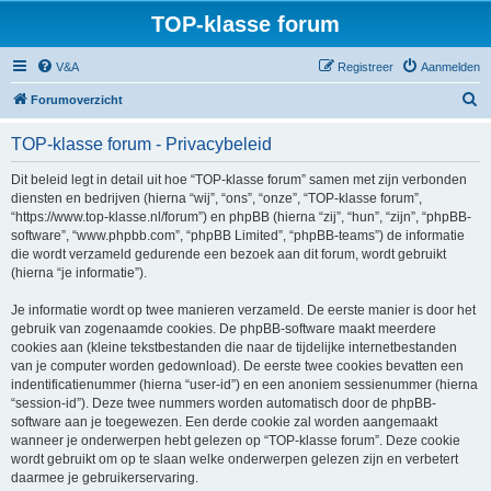
TOP-klasse forum
V&A
Registreer
Aanmelden
Z
Forumoverzicht
o
TOP-klasse forum - Privacybeleid
e
k
Dit beleid legt in detail uit hoe “TOP-klasse forum” samen met zijn verbonden
diensten en bedrijven (hierna “wij”, “ons”, “onze”, “TOP-klasse forum”,
“https://www.top-klasse.nl/forum”) en phpBB (hierna “zij”, “hun”, “zijn”, “phpBB-
software”, “www.phpbb.com”, “phpBB Limited”, “phpBB-teams”) de informatie
die wordt verzameld gedurende een bezoek aan dit forum, wordt gebruikt
(hierna “je informatie”).
Je informatie wordt op twee manieren verzameld. De eerste manier is door het
gebruik van zogenaamde cookies. De phpBB-software maakt meerdere
cookies aan (kleine tekstbestanden die naar de tijdelijke internetbestanden
van je computer worden gedownload). De eerste twee cookies bevatten een
indentificatienummer (hierna “user-id”) en een anoniem sessienummer (hierna
“session-id”). Deze twee nummers worden automatisch door de phpBB-
software aan je toegewezen. Een derde cookie zal worden aangemaakt
wanneer je onderwerpen hebt gelezen op “TOP-klasse forum”. Deze cookie
wordt gebruikt om op te slaan welke onderwerpen gelezen zijn en verbetert
daarmee je gebruikerservaring.