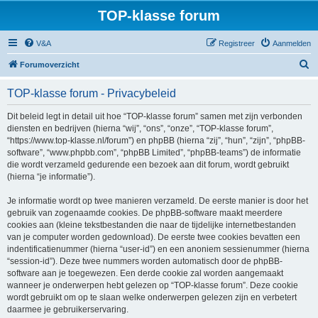
TOP-klasse forum
V&A
Registreer
Aanmelden
Z
Forumoverzicht
o
TOP-klasse forum - Privacybeleid
e
k
Dit beleid legt in detail uit hoe “TOP-klasse forum” samen met zijn verbonden
diensten en bedrijven (hierna “wij”, “ons”, “onze”, “TOP-klasse forum”,
“https://www.top-klasse.nl/forum”) en phpBB (hierna “zij”, “hun”, “zijn”, “phpBB-
software”, “www.phpbb.com”, “phpBB Limited”, “phpBB-teams”) de informatie
die wordt verzameld gedurende een bezoek aan dit forum, wordt gebruikt
(hierna “je informatie”).
Je informatie wordt op twee manieren verzameld. De eerste manier is door het
gebruik van zogenaamde cookies. De phpBB-software maakt meerdere
cookies aan (kleine tekstbestanden die naar de tijdelijke internetbestanden
van je computer worden gedownload). De eerste twee cookies bevatten een
indentificatienummer (hierna “user-id”) en een anoniem sessienummer (hierna
“session-id”). Deze twee nummers worden automatisch door de phpBB-
software aan je toegewezen. Een derde cookie zal worden aangemaakt
wanneer je onderwerpen hebt gelezen op “TOP-klasse forum”. Deze cookie
wordt gebruikt om op te slaan welke onderwerpen gelezen zijn en verbetert
daarmee je gebruikerservaring.