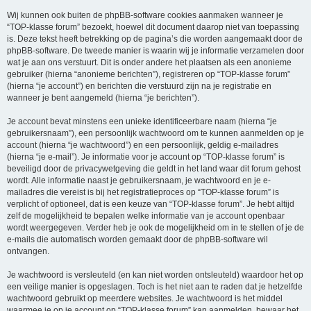
Wij kunnen ook buiten de phpBB-software cookies aanmaken wanneer je
“TOP-klasse forum” bezoekt, hoewel dit document daarop niet van toepassing
is. Deze tekst heeft betrekking op de pagina’s die worden aangemaakt door de
phpBB-software. De tweede manier is waarin wij je informatie verzamelen door
wat je aan ons verstuurt. Dit is onder andere het plaatsen als een anonieme
gebruiker (hierna “anonieme berichten”), registreren op “TOP-klasse forum”
(hierna “je account”) en berichten die verstuurd zijn na je registratie en
wanneer je bent aangemeld (hierna “je berichten”).
Je account bevat minstens een unieke identificeerbare naam (hierna “je
gebruikersnaam”), een persoonlijk wachtwoord om te kunnen aanmelden op je
account (hierna “je wachtwoord”) en een persoonlijk, geldig e-mailadres
(hierna “je e-mail”). Je informatie voor je account op “TOP-klasse forum” is
beveiligd door de privacywetgeving die geldt in het land waar dit forum gehost
wordt. Alle informatie naast je gebruikersnaam, je wachtwoord en je e-
mailadres die vereist is bij het registratieproces op “TOP-klasse forum” is
verplicht of optioneel, dat is een keuze van “TOP-klasse forum”. Je hebt altijd
zelf de mogelijkheid te bepalen welke informatie van je account openbaar
wordt weergegeven. Verder heb je ook de mogelijkheid om in te stellen of je de
e-mails die automatisch worden gemaakt door de phpBB-software wil
ontvangen.
Je wachtwoord is versleuteld (en kan niet worden ontsleuteld) waardoor het op
een veilige manier is opgeslagen. Toch is het niet aan te raden dat je hetzelfde
wachtwoord gebruikt op meerdere websites. Je wachtwoord is het middel
waarmee je op je account op “TOP-klasse forum” kan aanmelden, bewaar het