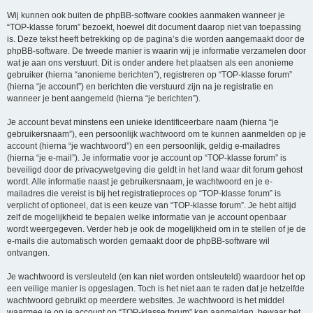
Wij kunnen ook buiten de phpBB-software cookies aanmaken wanneer je
“TOP-klasse forum” bezoekt, hoewel dit document daarop niet van toepassing
is. Deze tekst heeft betrekking op de pagina’s die worden aangemaakt door de
phpBB-software. De tweede manier is waarin wij je informatie verzamelen door
wat je aan ons verstuurt. Dit is onder andere het plaatsen als een anonieme
gebruiker (hierna “anonieme berichten”), registreren op “TOP-klasse forum”
(hierna “je account”) en berichten die verstuurd zijn na je registratie en
wanneer je bent aangemeld (hierna “je berichten”).
Je account bevat minstens een unieke identificeerbare naam (hierna “je
gebruikersnaam”), een persoonlijk wachtwoord om te kunnen aanmelden op je
account (hierna “je wachtwoord”) en een persoonlijk, geldig e-mailadres
(hierna “je e-mail”). Je informatie voor je account op “TOP-klasse forum” is
beveiligd door de privacywetgeving die geldt in het land waar dit forum gehost
wordt. Alle informatie naast je gebruikersnaam, je wachtwoord en je e-
mailadres die vereist is bij het registratieproces op “TOP-klasse forum” is
verplicht of optioneel, dat is een keuze van “TOP-klasse forum”. Je hebt altijd
zelf de mogelijkheid te bepalen welke informatie van je account openbaar
wordt weergegeven. Verder heb je ook de mogelijkheid om in te stellen of je de
e-mails die automatisch worden gemaakt door de phpBB-software wil
ontvangen.
Je wachtwoord is versleuteld (en kan niet worden ontsleuteld) waardoor het op
een veilige manier is opgeslagen. Toch is het niet aan te raden dat je hetzelfde
wachtwoord gebruikt op meerdere websites. Je wachtwoord is het middel
waarmee je op je account op “TOP-klasse forum” kan aanmelden, bewaar het