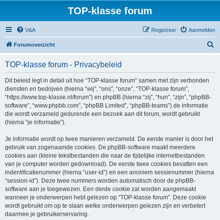
TOP-klasse forum
V&A
Registreer
Aanmelden
Z
Forumoverzicht
o
TOP-klasse forum - Privacybeleid
e
k
Dit beleid legt in detail uit hoe “TOP-klasse forum” samen met zijn verbonden
diensten en bedrijven (hierna “wij”, “ons”, “onze”, “TOP-klasse forum”,
“https://www.top-klasse.nl/forum”) en phpBB (hierna “zij”, “hun”, “zijn”, “phpBB-
software”, “www.phpbb.com”, “phpBB Limited”, “phpBB-teams”) de informatie
die wordt verzameld gedurende een bezoek aan dit forum, wordt gebruikt
(hierna “je informatie”).
Je informatie wordt op twee manieren verzameld. De eerste manier is door het
gebruik van zogenaamde cookies. De phpBB-software maakt meerdere
cookies aan (kleine tekstbestanden die naar de tijdelijke internetbestanden
van je computer worden gedownload). De eerste twee cookies bevatten een
indentificatienummer (hierna “user-id”) en een anoniem sessienummer (hierna
“session-id”). Deze twee nummers worden automatisch door de phpBB-
software aan je toegewezen. Een derde cookie zal worden aangemaakt
wanneer je onderwerpen hebt gelezen op “TOP-klasse forum”. Deze cookie
wordt gebruikt om op te slaan welke onderwerpen gelezen zijn en verbetert
daarmee je gebruikerservaring.