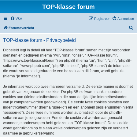
TOP-klasse forum
V&A
Registreer
Aanmelden
Z
Forumoverzicht
o
TOP-klasse forum - Privacybeleid
e
k
Dit beleid legt in detail uit hoe “TOP-klasse forum” samen met zijn verbonden
diensten en bedrijven (hierna “wij”, “ons”, “onze”, “TOP-klasse forum”,
“https://www.top-klasse.nl/forum”) en phpBB (hierna “zij”, “hun”, “zijn”, “phpBB-
software”, “www.phpbb.com”, “phpBB Limited”, “phpBB-teams”) de informatie
die wordt verzameld gedurende een bezoek aan dit forum, wordt gebruikt
(hierna “je informatie”).
Je informatie wordt op twee manieren verzameld. De eerste manier is door het
gebruik van zogenaamde cookies. De phpBB-software maakt meerdere
cookies aan (kleine tekstbestanden die naar de tijdelijke internetbestanden
van je computer worden gedownload). De eerste twee cookies bevatten een
indentificatienummer (hierna “user-id”) en een anoniem sessienummer (hierna
“session-id”). Deze twee nummers worden automatisch door de phpBB-
software aan je toegewezen. Een derde cookie zal worden aangemaakt
wanneer je onderwerpen hebt gelezen op “TOP-klasse forum”. Deze cookie
wordt gebruikt om op te slaan welke onderwerpen gelezen zijn en verbetert
daarmee je gebruikerservaring.