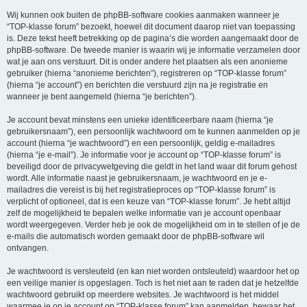
Wij kunnen ook buiten de phpBB-software cookies aanmaken wanneer je
“TOP-klasse forum” bezoekt, hoewel dit document daarop niet van toepassing
is. Deze tekst heeft betrekking op de pagina’s die worden aangemaakt door de
phpBB-software. De tweede manier is waarin wij je informatie verzamelen door
wat je aan ons verstuurt. Dit is onder andere het plaatsen als een anonieme
gebruiker (hierna “anonieme berichten”), registreren op “TOP-klasse forum”
(hierna “je account”) en berichten die verstuurd zijn na je registratie en
wanneer je bent aangemeld (hierna “je berichten”).
Je account bevat minstens een unieke identificeerbare naam (hierna “je
gebruikersnaam”), een persoonlijk wachtwoord om te kunnen aanmelden op je
account (hierna “je wachtwoord”) en een persoonlijk, geldig e-mailadres
(hierna “je e-mail”). Je informatie voor je account op “TOP-klasse forum” is
beveiligd door de privacywetgeving die geldt in het land waar dit forum gehost
wordt. Alle informatie naast je gebruikersnaam, je wachtwoord en je e-
mailadres die vereist is bij het registratieproces op “TOP-klasse forum” is
verplicht of optioneel, dat is een keuze van “TOP-klasse forum”. Je hebt altijd
zelf de mogelijkheid te bepalen welke informatie van je account openbaar
wordt weergegeven. Verder heb je ook de mogelijkheid om in te stellen of je de
e-mails die automatisch worden gemaakt door de phpBB-software wil
ontvangen.
Je wachtwoord is versleuteld (en kan niet worden ontsleuteld) waardoor het op
een veilige manier is opgeslagen. Toch is het niet aan te raden dat je hetzelfde
wachtwoord gebruikt op meerdere websites. Je wachtwoord is het middel
waarmee je op je account op “TOP-klasse forum” kan aanmelden, bewaar het