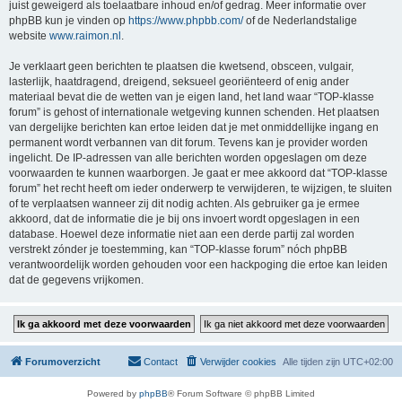
juist geweigerd als toelaatbare inhoud en/of gedrag. Meer informatie over
phpBB kun je vinden op
https://www.phpbb.com/
of de Nederlandstalige
website
www.raimon.nl
.
Je verklaart geen berichten te plaatsen die kwetsend, obsceen, vulgair,
lasterlijk, haatdragend, dreigend, seksueel georiënteerd of enig ander
materiaal bevat die de wetten van je eigen land, het land waar “TOP-klasse
forum” is gehost of internationale wetgeving kunnen schenden. Het plaatsen
van dergelijke berichten kan ertoe leiden dat je met onmiddellijke ingang en
permanent wordt verbannen van dit forum. Tevens kan je provider worden
ingelicht. De IP-adressen van alle berichten worden opgeslagen om deze
voorwaarden te kunnen waarborgen. Je gaat er mee akkoord dat “TOP-klasse
forum” het recht heeft om ieder onderwerp te verwijderen, te wijzigen, te sluiten
of te verplaatsen wanneer zij dit nodig achten. Als gebruiker ga je ermee
akkoord, dat de informatie die je bij ons invoert wordt opgeslagen in een
database. Hoewel deze informatie niet aan een derde partij zal worden
verstrekt zónder je toestemming, kan “TOP-klasse forum” nóch phpBB
verantwoordelijk worden gehouden voor een hackpoging die ertoe kan leiden
dat de gegevens vrijkomen.
Forumoverzicht
Contact
Verwijder cookies
Alle tijden zijn
UTC+02:00
Powered by
phpBB
® Forum Software © phpBB Limited