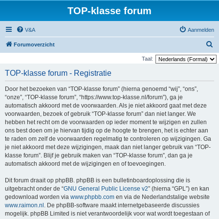
TOP-klasse forum
V&A
Aanmelden
Z
Forumoverzicht
o
Taal:
e
TOP-klasse forum - Registratie
k
Door het bezoeken van “TOP-klasse forum” (hierna genoemd “wij”, “ons”,
“onze”, “TOP-klasse forum”, “https://www.top-klasse.nl/forum”), ga je
automatisch akkoord met de voorwaarden. Als je niet akkoord gaat met deze
voorwaarden, bezoek of gebruik “TOP-klasse forum” dan niet langer. We
hebben het recht om de voorwaarden op ieder moment te wijzigen en zullen
ons best doen om je hiervan tijdig op de hoogte te brengen, het is echter aan
te raden om zelf de voorwaarden regelmatig te controleren op wijzigingen. Ga
je niet akkoord met deze wijzigingen, maak dan niet langer gebruik van “TOP-
klasse forum”. Blijf je gebruik maken van “TOP-klasse forum”, dan ga je
automatisch akkoord met de wijzigingen en of toevoegingen.
Dit forum draait op phpBB. phpBB is een bulletinboardoplossing die is
uitgebracht onder de “
GNU General Public License v2
” (hierna “GPL”) en kan
gedownload worden via
www.phpbb.com
en via de Nederlandstalige website
www.raimon.nl
. De phpBB-software maakt internetgebaseerde discussies
mogelijk. phpBB Limited is niet verantwoordelijk voor wat wordt toegestaan of