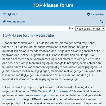
TOP-klasse forum
V&A
Aanmelden
Z
Forumoverzicht
o
Taal:
e
TOP-klasse forum - Registratie
k
Door het bezoeken van “TOP-klasse forum” (hierna genoemd “wij”, “ons”,
“onze”, “TOP-klasse forum”, “https://www.top-klasse.nl/forum”), ga je
automatisch akkoord met de voorwaarden. Als je niet akkoord gaat met deze
voorwaarden, bezoek of gebruik “TOP-klasse forum” dan niet langer. We
hebben het recht om de voorwaarden op ieder moment te wijzigen en zullen
ons best doen om je hiervan tijdig op de hoogte te brengen, het is echter aan
te raden om zelf de voorwaarden regelmatig te controleren op wijzigingen. Ga
je niet akkoord met deze wijzigingen, maak dan niet langer gebruik van “TOP-
klasse forum”. Blijf je gebruik maken van “TOP-klasse forum”, dan ga je
automatisch akkoord met de wijzigingen en of toevoegingen.
Dit forum draait op phpBB. phpBB is een bulletinboardoplossing die is
uitgebracht onder de “
GNU General Public License v2
” (hierna “GPL”) en kan
gedownload worden via
www.phpbb.com
en via de Nederlandstalige website
www.raimon.nl
. De phpBB-software maakt internetgebaseerde discussies
mogelijk. phpBB Limited is niet verantwoordelijk voor wat wordt toegestaan of