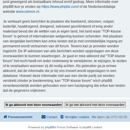
juist geweigerd als toelaatbare inhoud en/of gedrag. Meer informatie over
phpBB kun je vinden op
https://www.phpbb.com/
of de Nederlandstalige
website
www.raimon.nl
.
Je verklaart geen berichten te plaatsen die kwetsend, obsceen, vulgair,
lasterlijk, haatdragend, dreigend, seksueel georiënteerd of enig ander
materiaal bevat die de wetten van je eigen land, het land waar “TOP-klasse
forum” is gehost of internationale wetgeving kunnen schenden. Het plaatsen
van dergelijke berichten kan ertoe leiden dat je met onmiddellijke ingang en
permanent wordt verbannen van dit forum. Tevens kan je provider worden
ingelicht. De IP-adressen van alle berichten worden opgeslagen om deze
voorwaarden te kunnen waarborgen. Je gaat er mee akkoord dat “TOP-klasse
forum” het recht heeft om ieder onderwerp te verwijderen, te wijzigen, te sluiten
of te verplaatsen wanneer zij dit nodig achten. Als gebruiker ga je ermee
akkoord, dat de informatie die je bij ons invoert wordt opgeslagen in een
database. Hoewel deze informatie niet aan een derde partij zal worden
verstrekt zónder je toestemming, kan “TOP-klasse forum” nóch phpBB
verantwoordelijk worden gehouden voor een hackpoging die ertoe kan leiden
dat de gegevens vrijkomen.
Forumoverzicht
Contact
Verwijder cookies
Alle tijden zijn
UTC+02:00
Powered by
phpBB
® Forum Software © phpBB Limited