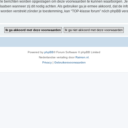
alle berichten worden opgeslagen om deze voorwaarden te kunnen waarborgen. Je 
rplaatsen wanneer zij dit nodig achten. Als gebruiker ga je ermee akkoord, dat de in
al worden verstrekt zónder je toestemming, kan “TOP-klasse forum” nóch phpBB ve
Powered by
phpBB
® Forum Software © phpBB Limited
Nederlandse vertaling door
Raimon.nl
.
Privacy
|
Gebruikersvoorwaarden