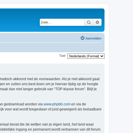
Zoek
Uitgebreid zoeken
Aanmelden
Taal:
tomatisch akkoord met de voorwaarden. Als je niet akkoord gaat
n en zullen ons best doen om je hiervan tijdig op de hoogte
maak dan niet langer gebruik van “TOP-klasse forum”. Blijf je
 kan gedownload worden via
www.phpbb.com
en via de
jk voor wat wordt toegestaan of juist geweigerd als toelaatbare
eriaal bevat die de wetten van je eigen land, het land waar
middellijke ingang en permanent wordt verbannen van dit forum.