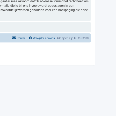
gaat er mee akkoord dat “TOP-klasse forum” het recht heeft om
formatie die je bij ons invoert wordt opgeslagen in een
rantwoordelijk worden gehouden voor een hackpoging die ertoe
Contact
Verwijder cookies
Alle tijden zijn
UTC+02:00