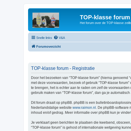
TOP-klasse forum
Het forum over de TOP-klasse zeilb
Snelle links
V&A
Forumoverzicht
TOP-klasse forum - Registratie
Door het bezoeken van “TOP-klasse forum” (hierna genoemd “wij”
met deze voorwaarden, bezoek of gebruik “TOP-klasse forum” d
te brengen, het is echter aan te raden om zelf de voorwaarden r
gebruik maken van “TOP-klasse forum”, dan ga je automatisch 
Dit forum draait op phpBB. phpBB is een bulletinboardoplossing
Nederlandstalige website
www.raimon.nl
. De phpBB-software m
inhoud en/of gedrag. Meer informatie over phpBB kun je vinde
Je verklaart geen berichten te plaatsen die kwetsend, obsceen, 
“TOP-klasse forum” is gehost of internationale wetgeving kunn