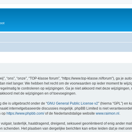
oot
, “ons”, “onze”, “TOP-klasse forum”, “https://www.top-klasse.nl/forum”), ga je au
an niet langer. We hebben het recht om de voorwaarden op ieder moment te wijzige
egelmatig te controleren op wijzigingen. Ga je niet akkoord met deze wijzigingen, 
akkoord met de wijzigingen en of toevoegingen.
 die is uitgebracht onder de “
GNU General Public License v2
” (hierna “GPL”) en
aakt internetgebaseerde discussies mogelijk. phpBB Limited is niet verantwoordeli
n op
https://www.phpbb.com/
of de Nederlandstalige website
www.raimon.nl
.
vulgair, lasterlijk, haatdragend, dreigend, seksueel georiënteerd of enig ander mat
en schenden. Het plaatsen van dergelijke berichten kan ertoe leiden dat je met on