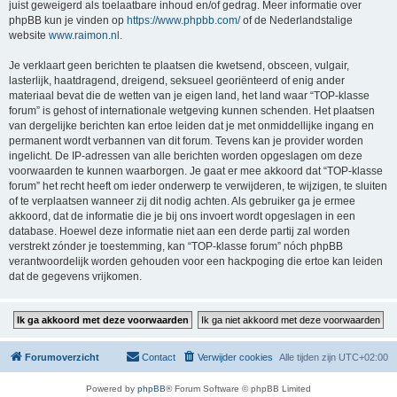
juist geweigerd als toelaatbare inhoud en/of gedrag. Meer informatie over
phpBB kun je vinden op
https://www.phpbb.com/
of de Nederlandstalige
website
www.raimon.nl
.
Je verklaart geen berichten te plaatsen die kwetsend, obsceen, vulgair,
lasterlijk, haatdragend, dreigend, seksueel georiënteerd of enig ander
materiaal bevat die de wetten van je eigen land, het land waar “TOP-klasse
forum” is gehost of internationale wetgeving kunnen schenden. Het plaatsen
van dergelijke berichten kan ertoe leiden dat je met onmiddellijke ingang en
permanent wordt verbannen van dit forum. Tevens kan je provider worden
ingelicht. De IP-adressen van alle berichten worden opgeslagen om deze
voorwaarden te kunnen waarborgen. Je gaat er mee akkoord dat “TOP-klasse
forum” het recht heeft om ieder onderwerp te verwijderen, te wijzigen, te sluiten
of te verplaatsen wanneer zij dit nodig achten. Als gebruiker ga je ermee
akkoord, dat de informatie die je bij ons invoert wordt opgeslagen in een
database. Hoewel deze informatie niet aan een derde partij zal worden
verstrekt zónder je toestemming, kan “TOP-klasse forum” nóch phpBB
verantwoordelijk worden gehouden voor een hackpoging die ertoe kan leiden
dat de gegevens vrijkomen.
Forumoverzicht
Contact
Verwijder cookies
Alle tijden zijn
UTC+02:00
Powered by
phpBB
® Forum Software © phpBB Limited