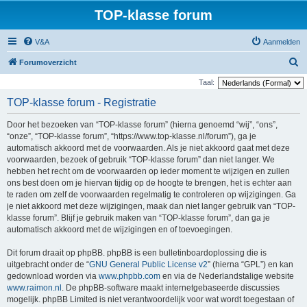
TOP-klasse forum
V&A
Aanmelden
Z
Forumoverzicht
o
Taal:
e
TOP-klasse forum - Registratie
k
Door het bezoeken van “TOP-klasse forum” (hierna genoemd “wij”, “ons”,
“onze”, “TOP-klasse forum”, “https://www.top-klasse.nl/forum”), ga je
automatisch akkoord met de voorwaarden. Als je niet akkoord gaat met deze
voorwaarden, bezoek of gebruik “TOP-klasse forum” dan niet langer. We
hebben het recht om de voorwaarden op ieder moment te wijzigen en zullen
ons best doen om je hiervan tijdig op de hoogte te brengen, het is echter aan
te raden om zelf de voorwaarden regelmatig te controleren op wijzigingen. Ga
je niet akkoord met deze wijzigingen, maak dan niet langer gebruik van “TOP-
klasse forum”. Blijf je gebruik maken van “TOP-klasse forum”, dan ga je
automatisch akkoord met de wijzigingen en of toevoegingen.
Dit forum draait op phpBB. phpBB is een bulletinboardoplossing die is
uitgebracht onder de “
GNU General Public License v2
” (hierna “GPL”) en kan
gedownload worden via
www.phpbb.com
en via de Nederlandstalige website
www.raimon.nl
. De phpBB-software maakt internetgebaseerde discussies
mogelijk. phpBB Limited is niet verantwoordelijk voor wat wordt toegestaan of