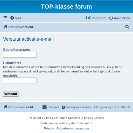
TOP-klasse forum
V&A
Registreer
Aanmelden
Z
Forumoverzicht
o
Verstuur activatie-e-mail
e
k
Gebruikersnaam:
E-mailadres:
Met dit e-mailadres wordt het e-mailadres bedoeld dat bij ons bekend is. Als je het e-
mailadres nog nooit hebt gewijzigd, is dit het e-mailadres dat je hebt gebruikt bij de
registratie.
Forumoverzicht
Contact
Verwijder cookies
Alle tijden zijn
UTC+02:00
Powered by
phpBB
® Forum Software © phpBB Limited
Nederlandse vertaling door
Raimon.nl
.
Privacy
|
Gebruikersvoorwaarden