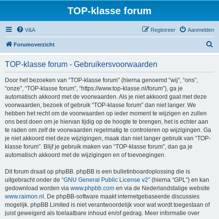
TOP-klasse forum
V&A
Registreer
Aanmelden
Z
Forumoverzicht
o
TOP-klasse forum - Gebruikersvoorwaarden
e
k
Door het bezoeken van “TOP-klasse forum” (hierna genoemd “wij”, “ons”,
“onze”, “TOP-klasse forum”, “https://www.top-klasse.nl/forum”), ga je
automatisch akkoord met de voorwaarden. Als je niet akkoord gaat met deze
voorwaarden, bezoek of gebruik “TOP-klasse forum” dan niet langer. We
hebben het recht om de voorwaarden op ieder moment te wijzigen en zullen
ons best doen om je hiervan tijdig op de hoogte te brengen, het is echter aan
te raden om zelf de voorwaarden regelmatig te controleren op wijzigingen. Ga
je niet akkoord met deze wijzigingen, maak dan niet langer gebruik van “TOP-
klasse forum”. Blijf je gebruik maken van “TOP-klasse forum”, dan ga je
automatisch akkoord met de wijzigingen en of toevoegingen.
Dit forum draait op phpBB. phpBB is een bulletinboardoplossing die is
uitgebracht onder de “
GNU General Public License v2
” (hierna “GPL”) en kan
gedownload worden via
www.phpbb.com
en via de Nederlandstalige website
www.raimon.nl
. De phpBB-software maakt internetgebaseerde discussies
mogelijk. phpBB Limited is niet verantwoordelijk voor wat wordt toegestaan of
juist geweigerd als toelaatbare inhoud en/of gedrag. Meer informatie over