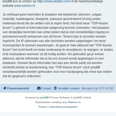
phpBB kun je vinden op
https://www.phpbb.com/
of de Nederlandstalige
website
www.raimon.nl
.
Je verklaart geen berichten te plaatsen die kwetsend, obsceen, vulgair,
lasterlijk, haatdragend, dreigend, seksueel georiënteerd of enig ander
materiaal bevat die de wetten van je eigen land, het land waar “TOP-klasse
forum” is gehost of internationale wetgeving kunnen schenden. Het plaatsen
van dergelijke berichten kan ertoe leiden dat je met onmiddellijke ingang en
permanent wordt verbannen van dit forum. Tevens kan je provider worden
ingelicht. De IP-adressen van alle berichten worden opgeslagen om deze
voorwaarden te kunnen waarborgen. Je gaat er mee akkoord dat “TOP-klasse
forum” het recht heeft om ieder onderwerp te verwijderen, te wijzigen, te sluiten
of te verplaatsen wanneer zij dit nodig achten. Als gebruiker ga je ermee
akkoord, dat de informatie die je bij ons invoert wordt opgeslagen in een
database. Hoewel deze informatie niet aan een derde partij zal worden
verstrekt zónder je toestemming, kan “TOP-klasse forum” nóch phpBB
verantwoordelijk worden gehouden voor een hackpoging die ertoe kan leiden
dat de gegevens vrijkomen.
Forumoverzicht
Contact
Verwijder cookies
Alle tijden zijn
UTC+02:00
Powered by
phpBB
® Forum Software © phpBB Limited
Nederlandse vertaling door
Raimon.nl
.
Privacy
|
Gebruikersvoorwaarden