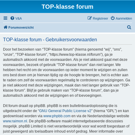
TOP-klasse forum
V&A
Registreer
Aanmelden
Z
Forumoverzicht
o
TOP-klasse forum - Gebruikersvoorwaarden
e
k
Door het bezoeken van “TOP-klasse forum” (hierna genoemd “wij”, “ons”,
“onze”, “TOP-klasse forum”, “https://www.top-klasse.nl/forum”), ga je
automatisch akkoord met de voorwaarden. Als je niet akkoord gaat met deze
voorwaarden, bezoek of gebruik “TOP-klasse forum” dan niet langer. We
hebben het recht om de voorwaarden op ieder moment te wijzigen en zullen
ons best doen om je hiervan tijdig op de hoogte te brengen, het is echter aan
te raden om zelf de voorwaarden regelmatig te controleren op wijzigingen. Ga
je niet akkoord met deze wijzigingen, maak dan niet langer gebruik van “TOP-
klasse forum”. Blijf je gebruik maken van “TOP-klasse forum”, dan ga je
automatisch akkoord met de wijzigingen en of toevoegingen.
Dit forum draait op phpBB. phpBB is een bulletinboardoplossing die is
uitgebracht onder de “
GNU General Public License v2
” (hierna “GPL”) en kan
gedownload worden via
www.phpbb.com
en via de Nederlandstalige website
www.raimon.nl
. De phpBB-software maakt internetgebaseerde discussies
mogelijk. phpBB Limited is niet verantwoordelijk voor wat wordt toegestaan of
juist geweigerd als toelaatbare inhoud en/of gedrag. Meer informatie over