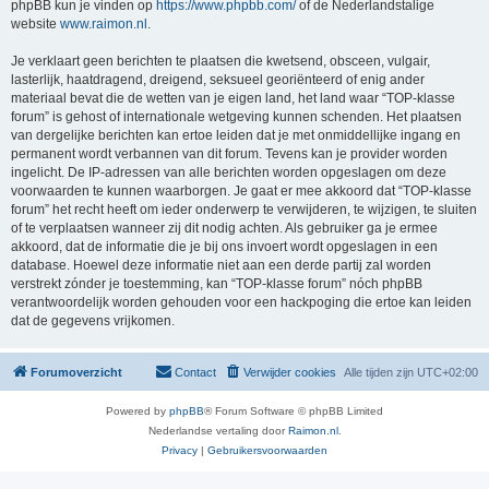
phpBB kun je vinden op
https://www.phpbb.com/
of de Nederlandstalige
website
www.raimon.nl
.
Je verklaart geen berichten te plaatsen die kwetsend, obsceen, vulgair,
lasterlijk, haatdragend, dreigend, seksueel georiënteerd of enig ander
materiaal bevat die de wetten van je eigen land, het land waar “TOP-klasse
forum” is gehost of internationale wetgeving kunnen schenden. Het plaatsen
van dergelijke berichten kan ertoe leiden dat je met onmiddellijke ingang en
permanent wordt verbannen van dit forum. Tevens kan je provider worden
ingelicht. De IP-adressen van alle berichten worden opgeslagen om deze
voorwaarden te kunnen waarborgen. Je gaat er mee akkoord dat “TOP-klasse
forum” het recht heeft om ieder onderwerp te verwijderen, te wijzigen, te sluiten
of te verplaatsen wanneer zij dit nodig achten. Als gebruiker ga je ermee
akkoord, dat de informatie die je bij ons invoert wordt opgeslagen in een
database. Hoewel deze informatie niet aan een derde partij zal worden
verstrekt zónder je toestemming, kan “TOP-klasse forum” nóch phpBB
verantwoordelijk worden gehouden voor een hackpoging die ertoe kan leiden
dat de gegevens vrijkomen.
Forumoverzicht
Contact
Verwijder cookies
Alle tijden zijn
UTC+02:00
Powered by
phpBB
® Forum Software © phpBB Limited
Nederlandse vertaling door
Raimon.nl
.
Privacy
|
Gebruikersvoorwaarden