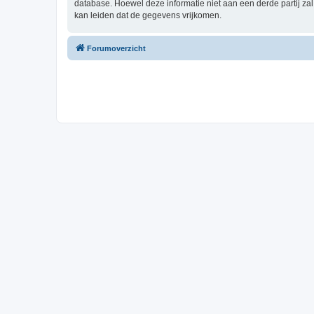
database. Hoewel deze informatie niet aan een derde partij z
kan leiden dat de gegevens vrijkomen.
Forumoverzicht