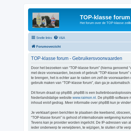
TOP-klasse forum
Het forum over de TOP-klasse zeilb
Snelle links
V&A
Forumoverzicht
TOP-klasse forum - Gebruikersvoorwaarden
Door het bezoeken van “TOP-klasse forum” (hierna genoemd “wij”
met deze voorwaarden, bezoek of gebruik “TOP-klasse forum” d
te brengen, het is echter aan te raden om zelf de voorwaarden r
gebruik maken van “TOP-klasse forum”, dan ga je automatisch 
Dit forum draait op phpBB. phpBB is een bulletinboardoplossing
Nederlandstalige website
www.raimon.nl
. De phpBB-software m
inhoud en/of gedrag. Meer informatie over phpBB kun je vinde
Je verklaart geen berichten te plaatsen die kwetsend, obsceen, 
“TOP-klasse forum” is gehost of internationale wetgeving kunn
Tevens kan je provider worden ingelicht. De IP-adressen van 
ieder onderwerp te verwijderen, te wijzigen, te sluiten of te ve