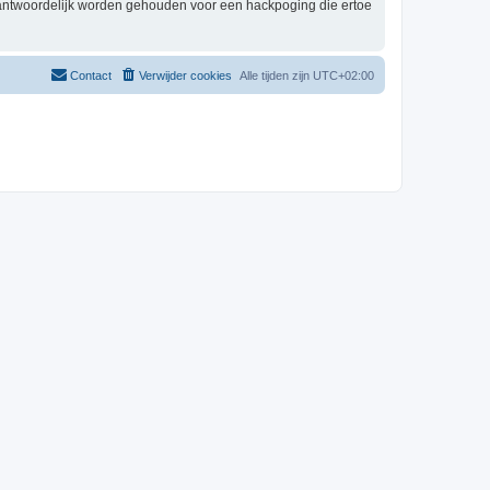
rantwoordelijk worden gehouden voor een hackpoging die ertoe
Contact
Verwijder cookies
Alle tijden zijn
UTC+02:00