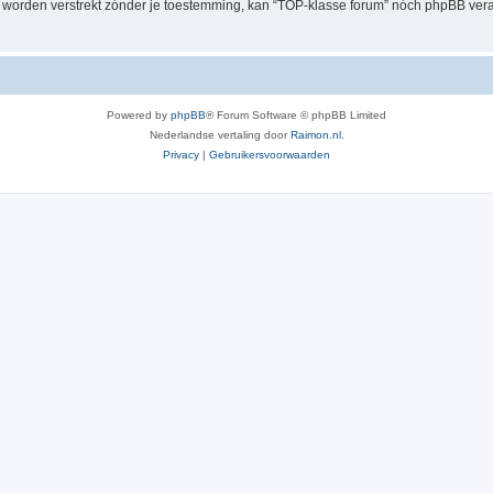
al worden verstrekt zónder je toestemming, kan “TOP-klasse forum” nóch phpBB ve
Powered by
phpBB
® Forum Software © phpBB Limited
Nederlandse vertaling door
Raimon.nl
.
Privacy
|
Gebruikersvoorwaarden