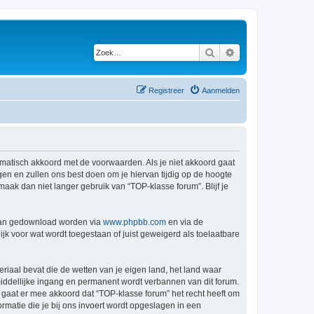
Zoek
Uitgebreid zoeken
Registreer
Aanmelden
tomatisch akkoord met de voorwaarden. Als je niet akkoord gaat
n en zullen ons best doen om je hiervan tijdig op de hoogte
maak dan niet langer gebruik van “TOP-klasse forum”. Blijf je
 kan gedownload worden via
www.phpbb.com
en via de
jk voor wat wordt toegestaan of juist geweigerd als toelaatbare
eriaal bevat die de wetten van je eigen land, het land waar
middellijke ingang en permanent wordt verbannen van dit forum.
gaat er mee akkoord dat “TOP-klasse forum” het recht heeft om
formatie die je bij ons invoert wordt opgeslagen in een