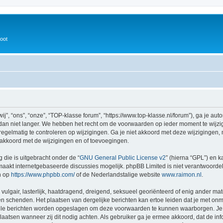
oot
, “ons”, “onze”, “TOP-klasse forum”, “https://www.top-klasse.nl/forum”), ga je au
an niet langer. We hebben het recht om de voorwaarden op ieder moment te wijzige
egelmatig te controleren op wijzigingen. Ga je niet akkoord met deze wijzigingen, 
akkoord met de wijzigingen en of toevoegingen.
 die is uitgebracht onder de “
GNU General Public License v2
” (hierna “GPL”) en
aakt internetgebaseerde discussies mogelijk. phpBB Limited is niet verantwoordeli
n op
https://www.phpbb.com/
of de Nederlandstalige website
www.raimon.nl
.
vulgair, lasterlijk, haatdragend, dreigend, seksueel georiënteerd of enig ander mat
en schenden. Het plaatsen van dergelijke berichten kan ertoe leiden dat je met on
alle berichten worden opgeslagen om deze voorwaarden te kunnen waarborgen. Je 
rplaatsen wanneer zij dit nodig achten. Als gebruiker ga je ermee akkoord, dat de in