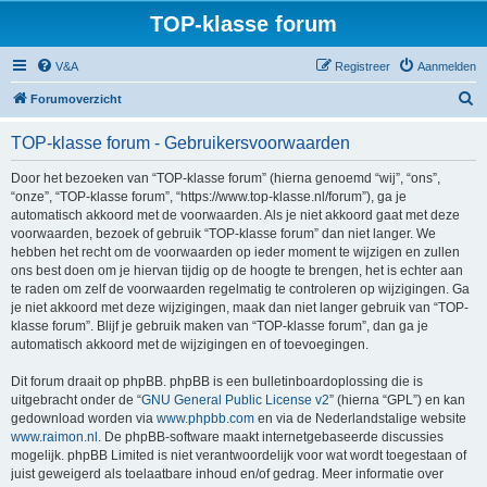
TOP-klasse forum
V&A
Registreer
Aanmelden
Z
Forumoverzicht
o
TOP-klasse forum - Gebruikersvoorwaarden
e
k
Door het bezoeken van “TOP-klasse forum” (hierna genoemd “wij”, “ons”,
“onze”, “TOP-klasse forum”, “https://www.top-klasse.nl/forum”), ga je
automatisch akkoord met de voorwaarden. Als je niet akkoord gaat met deze
voorwaarden, bezoek of gebruik “TOP-klasse forum” dan niet langer. We
hebben het recht om de voorwaarden op ieder moment te wijzigen en zullen
ons best doen om je hiervan tijdig op de hoogte te brengen, het is echter aan
te raden om zelf de voorwaarden regelmatig te controleren op wijzigingen. Ga
je niet akkoord met deze wijzigingen, maak dan niet langer gebruik van “TOP-
klasse forum”. Blijf je gebruik maken van “TOP-klasse forum”, dan ga je
automatisch akkoord met de wijzigingen en of toevoegingen.
Dit forum draait op phpBB. phpBB is een bulletinboardoplossing die is
uitgebracht onder de “
GNU General Public License v2
” (hierna “GPL”) en kan
gedownload worden via
www.phpbb.com
en via de Nederlandstalige website
www.raimon.nl
. De phpBB-software maakt internetgebaseerde discussies
mogelijk. phpBB Limited is niet verantwoordelijk voor wat wordt toegestaan of
juist geweigerd als toelaatbare inhoud en/of gedrag. Meer informatie over