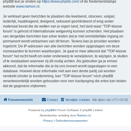
phpBB kun je vinden op
https://www.phpbb.com/
of de Nederlandstalige
website
www.raimon.nl
.
Je verklaart geen berichten te plaatsen die kwetsend, obsceen, vulgair,
lasterlijk, haatdragend, dreigend, seksueel georiënteerd of enig ander
materiaal bevat die de wetten van je eigen land, het land waar “TOP-klasse
forum” is gehost of internationale wetgeving kunnen schenden. Het plaatsen
van dergelijke berichten kan ertoe leiden dat je met onmiddellijke ingang en
permanent wordt verbannen van dit forum. Tevens kan je provider worden
ingelicht. De IP-adressen van alle berichten worden opgeslagen om deze
voorwaarden te kunnen waarborgen. Je gaat er mee akkoord dat “TOP-klasse
forum” het recht heeft om ieder onderwerp te verwijderen, te wijzigen, te sluiten
of te verplaatsen wanneer zij dit nodig achten. Als gebruiker ga je ermee
akkoord, dat de informatie die je bij ons invoert wordt opgeslagen in een
database. Hoewel deze informatie niet aan een derde partij zal worden
verstrekt zónder je toestemming, kan “TOP-klasse forum” nóch phpBB
verantwoordelijk worden gehouden voor een hackpoging die ertoe kan leiden
dat de gegevens vrijkomen.
Forumoverzicht
Contact
Verwijder cookies
Alle tijden zijn
UTC+02:00
Powered by
phpBB
® Forum Software © phpBB Limited
Nederlandse vertaling door
Raimon.nl
.
Privacy
|
Gebruikersvoorwaarden