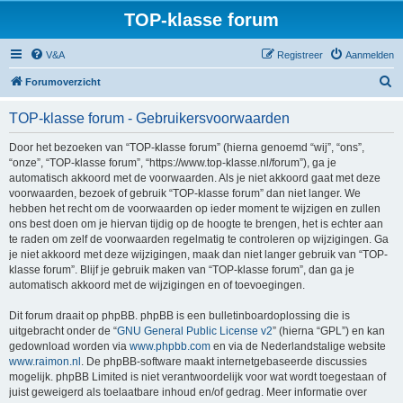
TOP-klasse forum
V&A
Registreer
Aanmelden
Z
Forumoverzicht
o
TOP-klasse forum - Gebruikersvoorwaarden
e
k
Door het bezoeken van “TOP-klasse forum” (hierna genoemd “wij”, “ons”,
“onze”, “TOP-klasse forum”, “https://www.top-klasse.nl/forum”), ga je
automatisch akkoord met de voorwaarden. Als je niet akkoord gaat met deze
voorwaarden, bezoek of gebruik “TOP-klasse forum” dan niet langer. We
hebben het recht om de voorwaarden op ieder moment te wijzigen en zullen
ons best doen om je hiervan tijdig op de hoogte te brengen, het is echter aan
te raden om zelf de voorwaarden regelmatig te controleren op wijzigingen. Ga
je niet akkoord met deze wijzigingen, maak dan niet langer gebruik van “TOP-
klasse forum”. Blijf je gebruik maken van “TOP-klasse forum”, dan ga je
automatisch akkoord met de wijzigingen en of toevoegingen.
Dit forum draait op phpBB. phpBB is een bulletinboardoplossing die is
uitgebracht onder de “
GNU General Public License v2
” (hierna “GPL”) en kan
gedownload worden via
www.phpbb.com
en via de Nederlandstalige website
www.raimon.nl
. De phpBB-software maakt internetgebaseerde discussies
mogelijk. phpBB Limited is niet verantwoordelijk voor wat wordt toegestaan of
juist geweigerd als toelaatbare inhoud en/of gedrag. Meer informatie over