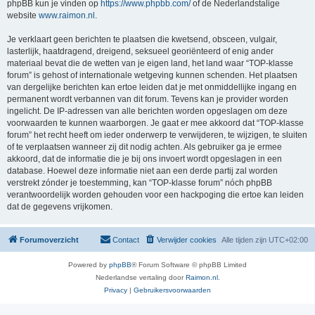
phpBB kun je vinden op
https://www.phpbb.com/
of de Nederlandstalige
website
www.raimon.nl
.
Je verklaart geen berichten te plaatsen die kwetsend, obsceen, vulgair,
lasterlijk, haatdragend, dreigend, seksueel georiënteerd of enig ander
materiaal bevat die de wetten van je eigen land, het land waar “TOP-klasse
forum” is gehost of internationale wetgeving kunnen schenden. Het plaatsen
van dergelijke berichten kan ertoe leiden dat je met onmiddellijke ingang en
permanent wordt verbannen van dit forum. Tevens kan je provider worden
ingelicht. De IP-adressen van alle berichten worden opgeslagen om deze
voorwaarden te kunnen waarborgen. Je gaat er mee akkoord dat “TOP-klasse
forum” het recht heeft om ieder onderwerp te verwijderen, te wijzigen, te sluiten
of te verplaatsen wanneer zij dit nodig achten. Als gebruiker ga je ermee
akkoord, dat de informatie die je bij ons invoert wordt opgeslagen in een
database. Hoewel deze informatie niet aan een derde partij zal worden
verstrekt zónder je toestemming, kan “TOP-klasse forum” nóch phpBB
verantwoordelijk worden gehouden voor een hackpoging die ertoe kan leiden
dat de gegevens vrijkomen.
Forumoverzicht
Contact
Verwijder cookies
Alle tijden zijn
UTC+02:00
Powered by
phpBB
® Forum Software © phpBB Limited
Nederlandse vertaling door
Raimon.nl
.
Privacy
|
Gebruikersvoorwaarden