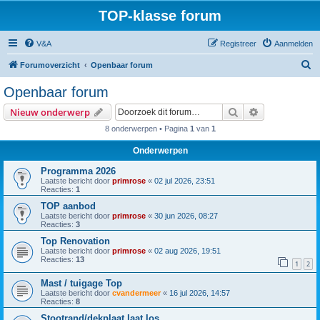
TOP-klasse forum
V&A
Registreer
Aanmelden
Z
Forumoverzicht
Openbaar forum
o
Openbaar forum
e
Zoek
Uitgebreid z
Nieuw onderwerp
k
8 onderwerpen • Pagina
1
van
1
Onderwerpen
Programma 2026
Laatste bericht door
primrose
«
02 jul 2026, 23:51
Reacties:
1
TOP aanbod
Laatste bericht door
primrose
«
30 jun 2026, 08:27
Reacties:
3
Top Renovation
Laatste bericht door
primrose
«
02 aug 2026, 19:51
Reacties:
13
1
2
Mast / tuigage Top
Laatste bericht door
cvandermeer
«
16 jul 2026, 14:57
Reacties:
8
Stootrand/dekplaat laat los