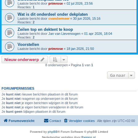
Laatste bericht door
primrose
«
02 jul 2026, 23:56
Reacties:
1
Wat is dit onderdeel onder dekplaten
Laatste bericht door
cvandermeer
«
30 jun 2026, 15:16
Reacties:
2
Zeilen top en dektent te koop
Laatste bericht door
Jan van Lievenoogen
«
01 apr 2026, 18:04
Reacties:
2
Voorstellen
Laatste bericht door
primrose
«
18 jan 2026, 21:50
Nieuw onderwerp
8 onderwerpen • Pagina
1
van
1
Ga naar
FORUMPERMISSIES
Je
kunt niet
nieuwe berichten plaatsen in dit forum
Je
kunt niet
reageren op onderwerpen in dit forum
Je
kunt niet
je eigen berichten wijzigen in dit forum
Je
kunt niet
je eigen berichten verwijderen in dit forum
Je
kunt geen
bijlagen plaatsen in dit forum
Forumoverzicht
Contact
Verwijder cookies
Alle tijden zijn
UTC+02:00
Powered by
phpBB
® Forum Software © phpBB Limited
Nederlandse vertaling door
Raimon.nl
.