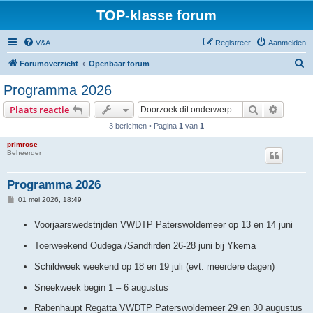
TOP-klasse forum
V&A
Registreer
Aanmelden
Z
Forumoverzicht
Openbaar forum
o
Programma 2026
e
Zoek
Uitgebr
Plaats reactie
k
3 berichten • Pagina
1
van
1
primrose
Beheerder
Programma 2026
B
01 mei 2026, 18:49
e
r
Voorjaarswedstrijden VWDTP Paterswoldemeer op 13 en 14 juni
i
c
h
Toerweekend Oudega /Sandfirden 26-28 juni bij Ykema
t
Schildweek weekend op 18 en 19 juli (evt. meerdere dagen)
Sneekweek begin 1 – 6 augustus
Rabenhaupt Regatta VWDTP Paterswoldemeer 29 en 30 augustus