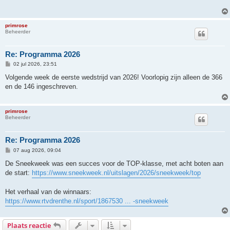
primrose
Beheerder
Re: Programma 2026
B
02 jul 2026, 23:51
e
r
Volgende week de eerste wedstrijd van 2026! Voorlopig zijn alleen de 366
i
en de 146 ingeschreven.
c
h
t
primrose
Beheerder
Re: Programma 2026
B
07 aug 2026, 09:04
e
r
De Sneekweek was een succes voor de TOP-klasse, met acht boten aan
i
de start:
https://www.sneekweek.nl/uitslagen/2026/sneekweek/top
c
h
t
Het verhaal van de winnaars:
https://www.rtvdrenthe.nl/sport/1867530 ... -sneekweek
Plaats reactie