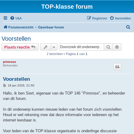
TOP-klasse forum
V&A
Registreer
Aanmelden
Z
Forumoverzicht
Openbaar forum
o
Voorstellen
e
Zoek
Uitgebr
Plaats reactie
k
2 berichten • Pagina
1
van
1
primrose
Beheerder
Voorstellen
B
18 jan 2026, 21:50
e
r
Hallo, ik ben Siert, eigenaar van de TOP 146 "Primrose", en beheerder
i
van dit forum.
c
h
t
In dit onderwerp kunnen nieuwe leden van het forum zich voorstellen.
Houd er wel rekening mee dat deze informatie voor iedereen op het
internet leesbaar is.
Voor leden van de TOP-klasse organisatie is onderlinge discussie