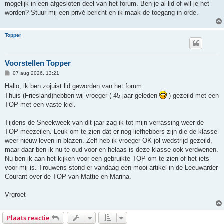
mogelijk in een afgesloten deel van het forum. Ben je al lid of wil je het
worden? Stuur mij een privé bericht en ik maak de toegang in orde.
Topper
Voorstellen Topper
B
07 aug 2026, 13:21
e
r
Hallo, ik ben zojuist lid geworden van het forum.
i
Thuis (Friesland)hebben wij vroeger ( 45 jaar geleden
) gezeild met een
c
h
TOP met een vaste kiel.
t
Tijdens de Sneekweek van dit jaar zag ik tot mijn verrassing weer de
TOP meezeilen. Leuk om te zien dat er nog liefhebbers zijn die de klasse
weer nieuw leven in blazen. Zelf heb ik vroeger OK jol wedstrijd gezeild,
maar daar ben ik nu te oud voor en helaas is deze klasse ook verdwenen.
Nu ben ik aan het kijken voor een gebruikte TOP om te zien of het iets
voor mij is. Trouwens stond er vandaag een mooi artikel in de Leeuwarder
Courant over de TOP van Mattie en Marina.
Vrgroet
Plaats reactie