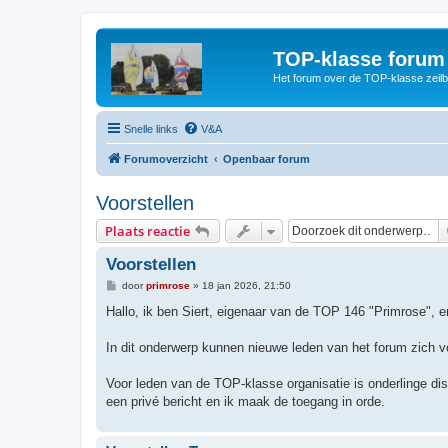
TOP-klasse forum
Het forum over de TOP-klasse zeilb
Snelle links
V&A
Forumoverzicht
Openbaar forum
Voorstellen
Plaats reactie
Voorstellen
B
door
primrose
»
18 jan 2026, 21:50
e
r
Hallo, ik ben Siert, eigenaar van de TOP 146 "Primrose", e
i
c
h
In dit onderwerp kunnen nieuwe leden van het forum zich vo
t
Voor leden van de TOP-klasse organisatie is onderlinge disc
een privé bericht en ik maak de toegang in orde.