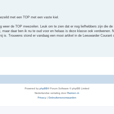
gezeild met een TOP met een vaste kiel.
ng weer de TOP meezeilen. Leuk om te zien dat er nog liefhebbers zijn die de
ild, maar daar ben ik nu te oud voor en helaas is deze klasse ook verdwenen. 
 mij is. Trouwens stond er vandaag een mooi artikel in de Leeuwarder Courant
Powered by
phpBB
® Forum Software © phpBB Limited
Nederlandse vertaling door
Raimon.nl
.
Privacy
|
Gebruikersvoorwaarden