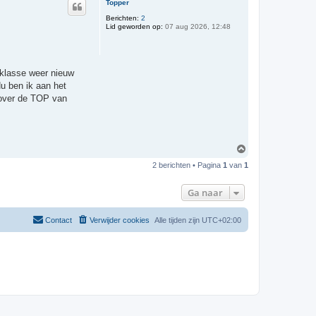
Topper
o
o
Berichten:
2
Lid geworden op:
07 aug 2026, 12:48
g
 klasse weer nieuw
Nu ben ik aan het
 over de TOP van
O
m
2 berichten • Pagina
1
van
1
h
o
o
Ga naar
g
Contact
Verwijder cookies
Alle tijden zijn
UTC+02:00