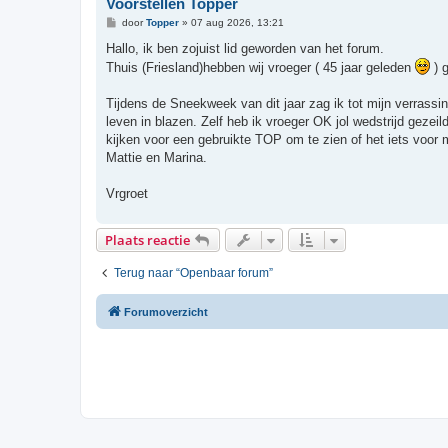
Voorstellen Topper
B
door
Topper
»
07 aug 2026, 13:21
e
r
Hallo, ik ben zojuist lid geworden van het forum.
i
Thuis (Friesland)hebben wij vroeger ( 45 jaar geleden
) 
c
h
t
Tijdens de Sneekweek van dit jaar zag ik tot mijn verrassi
leven in blazen. Zelf heb ik vroeger OK jol wedstrijd geze
kijken voor een gebruikte TOP om te zien of het iets voor
Mattie en Marina.
Vrgroet
Plaats reactie
Terug naar “Openbaar forum”
Forumoverzicht