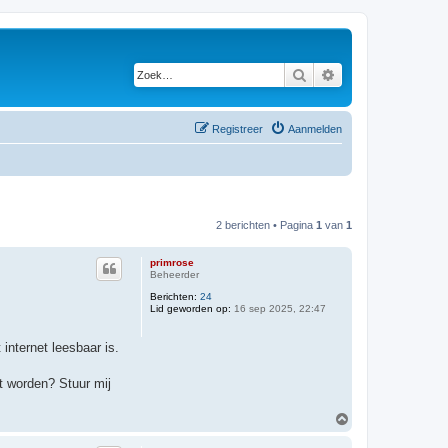
Zoek
Uitgebreid zoeken
Registreer
Aanmelden
2 berichten • Pagina
1
van
1
primrose
Beheerder
Berichten:
24
Lid geworden op:
16 sep 2025, 22:47
internet leesbaar is.
et worden? Stuur mij
O
m
h