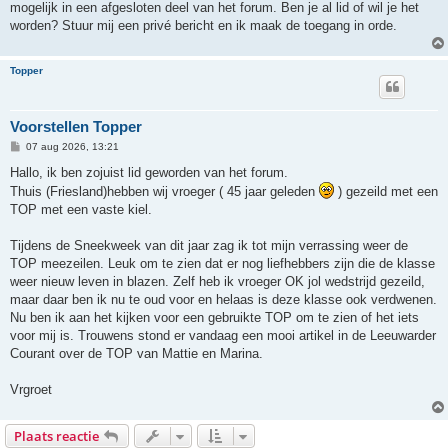
mogelijk in een afgesloten deel van het forum. Ben je al lid of wil je het
worden? Stuur mij een privé bericht en ik maak de toegang in orde.
Topper
Voorstellen Topper
B
07 aug 2026, 13:21
e
r
Hallo, ik ben zojuist lid geworden van het forum.
i
Thuis (Friesland)hebben wij vroeger ( 45 jaar geleden
) gezeild met een
c
h
TOP met een vaste kiel.
t
Tijdens de Sneekweek van dit jaar zag ik tot mijn verrassing weer de
TOP meezeilen. Leuk om te zien dat er nog liefhebbers zijn die de klasse
weer nieuw leven in blazen. Zelf heb ik vroeger OK jol wedstrijd gezeild,
maar daar ben ik nu te oud voor en helaas is deze klasse ook verdwenen.
Nu ben ik aan het kijken voor een gebruikte TOP om te zien of het iets
voor mij is. Trouwens stond er vandaag een mooi artikel in de Leeuwarder
Courant over de TOP van Mattie en Marina.
Vrgroet
Plaats reactie