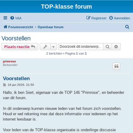
TOP-klasse forum
V&A
Registreer
Aanmelden
Z
Forumoverzicht
Openbaar forum
o
Voorstellen
e
Zoek
Uitgebr
Plaats reactie
k
2 berichten • Pagina
1
van
1
primrose
Beheerder
Voorstellen
B
18 jan 2026, 21:50
e
r
Hallo, ik ben Siert, eigenaar van de TOP 146 "Primrose", en beheerder
i
van dit forum.
c
h
t
In dit onderwerp kunnen nieuwe leden van het forum zich voorstellen.
Houd er wel rekening mee dat deze informatie voor iedereen op het
internet leesbaar is.
Voor leden van de TOP-klasse organisatie is onderlinge discussie