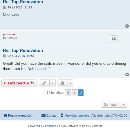
Re: Top Renovation
B
26 jul 2026, 21:32
e
r
Nice work!
i
c
h
t
primrose
Beheerder
Re: Top Renovation
B
02 aug 2026, 19:51
e
r
Great! Did you have the sails made in France, or did you end up ordening
i
them from the Netherlands?
c
h
t
Plaats reactie
1
2
Vorige
14 berichten
Ga naar
Forumoverzicht
Contact
Verwijder cookies
Alle tijden zijn
UTC+02:00
Powered by
phpBB
® Forum Software © phpBB Limited