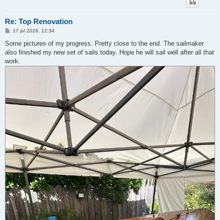
Re: Top Renovation
B
17 jul 2026, 12:34
e
r
Some pictures of my progress. Pretty close to the end. The sailmaker
i
also finished my new set of sails today. Hope he will sail well after all that
c
h
work.
t