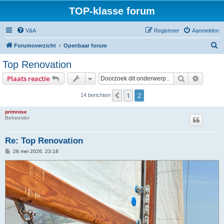
TOP-klasse forum
V&A
Registreer
Aanmelden
Z
Forumoverzicht
Openbaar forum
o
Top Renovation
e
Zoek
Uitgebr
Plaats reactie
k
1
2
Vorige
14 berichten
primrose
Beheerder
Re: Top Renovation
B
28 mei 2026, 23:18
e
r
i
c
h
t