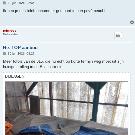
B
03 jun 2026, 22:45
e
r
Ik heb je een telefoonnummer gestuurd in een privé bericht
i
c
h
t
primrose
Beheerder
Re: TOP aanbod
B
30 jun 2026, 08:27
e
r
Meer foto's van de 315, die nu echt op korte termijn weg moet uit zijn
i
huidige stalling in de Bollenstreek:
c
h
t
BIJLAGEN