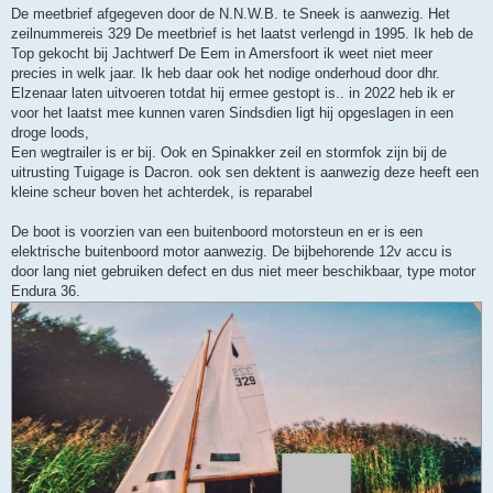
De meetbrief afgegeven door de N.N.W.B. te Sneek is aanwezig. Het
zeilnummereis 329 De meetbrief is het laatst verlengd in 1995. Ik heb de
Top gekocht bij Jachtwerf De Eem in Amersfoort ik weet niet meer
precies in welk jaar. Ik heb daar ook het nodige onderhoud door dhr.
Elzenaar laten uitvoeren totdat hij ermee gestopt is.. in 2022 heb ik er
voor het laatst mee kunnen varen Sindsdien ligt hij opgeslagen in een
droge loods,
Een wegtrailer is er bij. Ook en Spinakker zeil en stormfok zijn bij de
uitrusting Tuigage is Dacron. ook sen dektent is aanwezig deze heeft een
kleine scheur boven het achterdek, is reparabel
De boot is voorzien van een buitenboord motorsteun en er is een
elektrische buitenboord motor aanwezig. De bijbehorende 12v accu is
door lang niet gebruiken defect en dus niet meer beschikbaar, type motor
Endura 36.