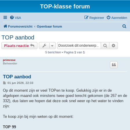
TOP-klasse forum
V&A
Registreer
Aanmelden
Z
Forumoverzicht
Openbaar forum
o
TOP aanbod
e
Zoek
Uitgebr
Plaats reactie
k
5 berichten • Pagina
1
van
1
primrose
Beheerder
TOP aanbod
B
01 jun 2026, 22:33
e
r
Op dit moment zijn er veel TOPen te koop. Gelukkig zijn er in de
i
afgelopen maand ook minstens twee goed terecht gekomen (de 267 en de
c
h
332), dus laten we hopen dat deze ook snel weer op het water te vinden
t
zijn:
Te koop zijn bij mijn weten op dit moment:
TOP 99