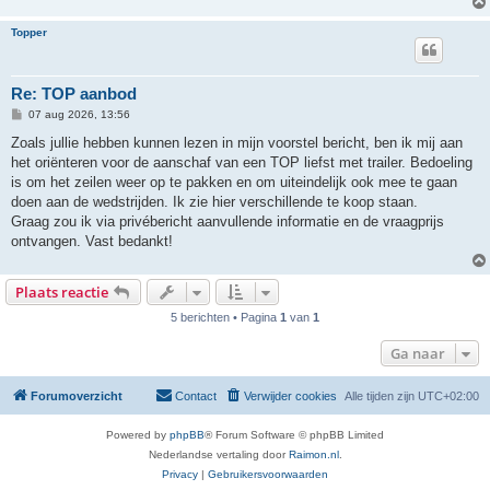
Topper
Re: TOP aanbod
B
07 aug 2026, 13:56
e
r
Zoals jullie hebben kunnen lezen in mijn voorstel bericht, ben ik mij aan
i
het oriënteren voor de aanschaf van een TOP liefst met trailer. Bedoeling
c
h
is om het zeilen weer op te pakken en om uiteindelijk ook mee te gaan
t
doen aan de wedstrijden. Ik zie hier verschillende te koop staan.
Graag zou ik via privébericht aanvullende informatie en de vraagprijs
ontvangen. Vast bedankt!
Plaats reactie
5 berichten • Pagina
1
van
1
Ga naar
Forumoverzicht
Contact
Verwijder cookies
Alle tijden zijn
UTC+02:00
Powered by
phpBB
® Forum Software © phpBB Limited
Nederlandse vertaling door
Raimon.nl
.
Privacy
|
Gebruikersvoorwaarden