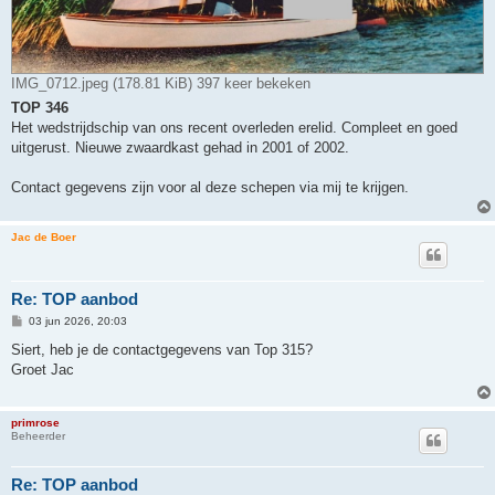
IMG_0712.jpeg (178.81 KiB) 397 keer bekeken
TOP 346
Het wedstrijdschip van ons recent overleden erelid. Compleet en goed
uitgerust. Nieuwe zwaardkast gehad in 2001 of 2002.
Contact gegevens zijn voor al deze schepen via mij te krijgen.
Jac de Boer
Re: TOP aanbod
B
03 jun 2026, 20:03
e
r
Siert, heb je de contactgegevens van Top 315?
i
Groet Jac
c
h
t
primrose
Beheerder
Re: TOP aanbod