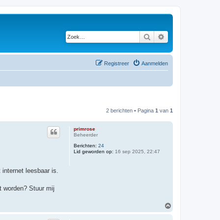
Zoek
Uitgebreid zoeken
Registreer
Aanmelden
2 berichten • Pagina
1
van
1
primrose
Beheerder
Berichten:
24
Lid geworden op:
16 sep 2025, 22:47
internet leesbaar is.
et worden? Stuur mij
O
m
h