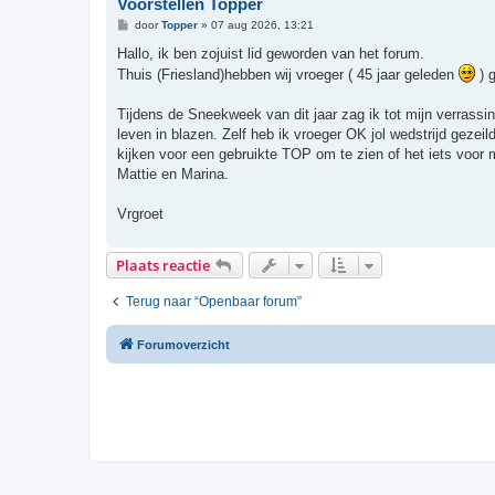
Voorstellen Topper
B
door
Topper
»
07 aug 2026, 13:21
e
r
Hallo, ik ben zojuist lid geworden van het forum.
i
Thuis (Friesland)hebben wij vroeger ( 45 jaar geleden
) 
c
h
t
Tijdens de Sneekweek van dit jaar zag ik tot mijn verrassi
leven in blazen. Zelf heb ik vroeger OK jol wedstrijd geze
kijken voor een gebruikte TOP om te zien of het iets voor
Mattie en Marina.
Vrgroet
Plaats reactie
Terug naar “Openbaar forum”
Forumoverzicht