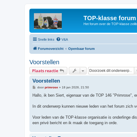
TOP-klasse forum
Het forum over de TOP-klasse zeilb
Snelle links
V&A
Forumoverzicht
Openbaar forum
Voorstellen
Plaats reactie
Voorstellen
B
door
primrose
»
18 jan 2026, 21:50
e
r
Hallo, ik ben Siert, eigenaar van de TOP 146 "Primrose", e
i
c
h
In dit onderwerp kunnen nieuwe leden van het forum zich vo
t
Voor leden van de TOP-klasse organisatie is onderlinge disc
een privé bericht en ik maak de toegang in orde.