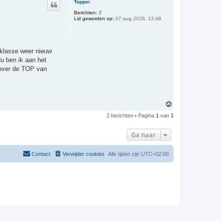
Topper
o
o
Berichten:
2
Lid geworden op:
07 aug 2026, 12:48
g
 klasse weer nieuw
Nu ben ik aan het
 over de TOP van
O
m
2 berichten • Pagina
1
van
1
h
o
o
Ga naar
g
Contact
Verwijder cookies
Alle tijden zijn
UTC+02:00