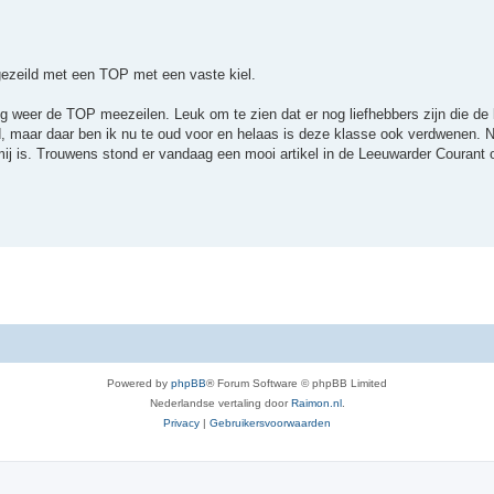
gezeild met een TOP met een vaste kiel.
ng weer de TOP meezeilen. Leuk om te zien dat er nog liefhebbers zijn die de
ild, maar daar ben ik nu te oud voor en helaas is deze klasse ook verdwenen. 
 mij is. Trouwens stond er vandaag een mooi artikel in de Leeuwarder Courant
Powered by
phpBB
® Forum Software © phpBB Limited
Nederlandse vertaling door
Raimon.nl
.
Privacy
|
Gebruikersvoorwaarden