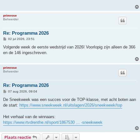
primrose
Beheerder
Re: Programma 2026
B
02 jul 2026, 23:51
e
r
Volgende week de eerste wedstrijd van 2026! Voorlopig zijn alleen de 366
i
en de 146 ingeschreven.
c
h
t
primrose
Beheerder
Re: Programma 2026
B
07 aug 2026, 09:04
e
r
De Sneekweek was een succes voor de TOP-klasse, met acht boten aan
i
de start:
https://www.sneekweek.nl/uitslagen/2026/sneekweek/top
c
h
t
Het verhaal van de winnaars:
https://www.rtvdrenthe.nl/sport/1867530 ... -sneekweek
Plaats reactie