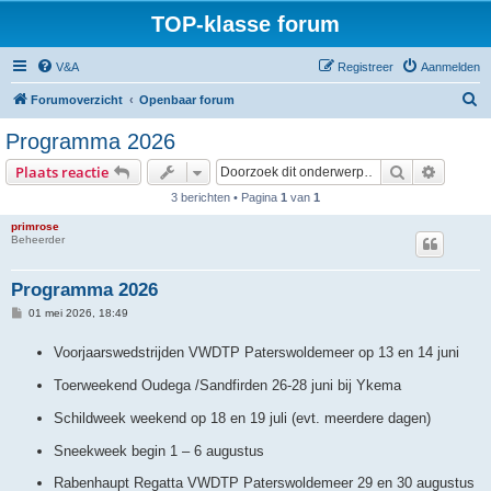
TOP-klasse forum
V&A
Registreer
Aanmelden
Z
Forumoverzicht
Openbaar forum
o
Programma 2026
e
Zoek
Uitgebr
Plaats reactie
k
3 berichten • Pagina
1
van
1
primrose
Beheerder
Programma 2026
B
01 mei 2026, 18:49
e
r
Voorjaarswedstrijden VWDTP Paterswoldemeer op 13 en 14 juni
i
c
h
Toerweekend Oudega /Sandfirden 26-28 juni bij Ykema
t
Schildweek weekend op 18 en 19 juli (evt. meerdere dagen)
Sneekweek begin 1 – 6 augustus
Rabenhaupt Regatta VWDTP Paterswoldemeer 29 en 30 augustus