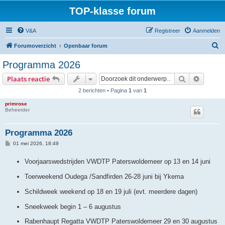
TOP-klasse forum
V&A
Registreer
Aanmelden
Z
Forumoverzicht
Openbaar forum
o
Programma 2026
e
Zoek
Uitgebr
Plaats reactie
k
2 berichten • Pagina
1
van
1
primrose
Beheerder
Programma 2026
B
01 mei 2026, 18:49
e
r
Voorjaarswedstrijden VWDTP Paterswoldemeer op 13 en 14 juni
i
c
h
Toerweekend Oudega /Sandfirden 26-28 juni bij Ykema
t
Schildweek weekend op 18 en 19 juli (evt. meerdere dagen)
Sneekweek begin 1 – 6 augustus
Rabenhaupt Regatta VWDTP Paterswoldemeer 29 en 30 augustus