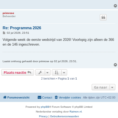
primrose
Beheerder
Re: Programma 2026
B
02 jul 2026, 23:51
e
r
Volgende week de eerste wedstrijd van 2026! Voorlopig zijn alleen de 366
i
en de 146 ingeschreven.
c
h
t
Laatst omhoog gehaald door primrose op 02 jul 2026, 23:51.
Plaats reactie
2 berichten • Pagina
1
van
1
Ga naar
Forumoverzicht
Contact
Verwijder cookies
Alle tijden zijn
UTC+02:00
Powered by
phpBB
® Forum Software © phpBB Limited
Nederlandse vertaling door
Raimon.nl
.
Privacy
|
Gebruikersvoorwaarden